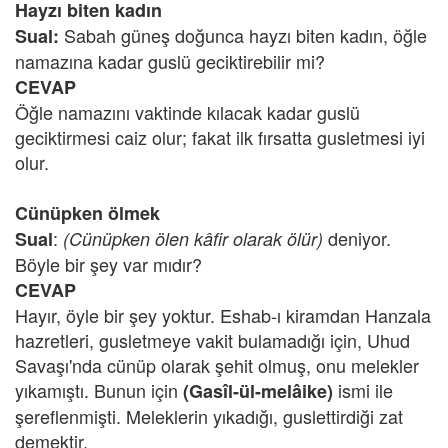
Hayzı biten kadın
Sabah güneş doğunca hayzı biten kadın, öğle
Sual:
namazına kadar guslü geciktirebilir mi?
CEVAP
Öğle namazını vaktinde kılacak kadar guslü
geciktirmesi caiz olur; fakat ilk fırsatta gusletmesi iyi
olur.
Cünüpken ölmek
:
deniyor.
Sual
(Cünüpken ölen kâfir olarak ölür)
Böyle bir şey var mıdır?
CEVAP
Hayır, öyle bir şey yoktur. Eshab-ı kiramdan Hanzala
hazretleri, gusletmeye vakit bulamadığı için, Uhud
Savaşı'nda cünüp olarak şehit olmuş, onu melekler
yıkamıştı. Bunun için
ismi ile
(Gasîl-ül-melâike)
şereflenmişti. Meleklerin yıkadığı, guslettirdiği zat
demektir.