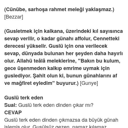
(Cünübe, sarhoşa rahmet meleği yaklaşmaz.)
[Bezzar]
(Gusletmek için kalkana, üzerindeki kıl sayısınca
sevap verilir, o kadar günahı affolur, Cennetteki
derecesi yükselir. Guslü için ona verilecek
sevap, dünyada bulunan her şeyden daha hayırlı
olur. Allahü teâlâ meleklerine, "Bakın bu kulum,
gece üşenmeden kalkıp emrime uymak için
guslediyor. Şahit olun ki, bunun günahlarını af
[Gunye]
ve mağfiret eyledim" buyurur.)
Guslü terk eden
Guslü terk eden dinden çıkar mı?
Sual:
CEVAP
Guslü terk eden dinden çıkmazsa da büyük günah
işlemiş olur. Gusülsüz gezen, namaz kılamaz.