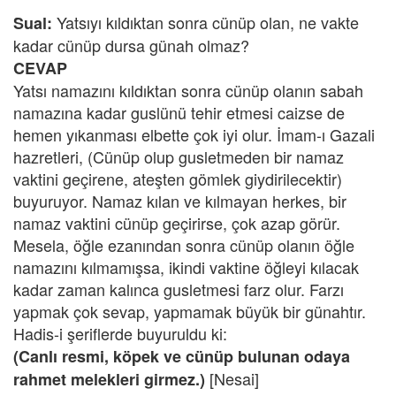
Yatsıyı kıldıktan sonra cünüp olan, ne vakte
Sual:
kadar cünüp dursa günah olmaz?
CEVAP
Yatsı namazını kıldıktan sonra cünüp olanın sabah
namazına kadar guslünü tehir etmesi caizse de
hemen yıkanması elbette çok iyi olur. İmam-ı Gazali
hazretleri, (Cünüp olup gusletmeden bir namaz
vaktini geçirene, ateşten gömlek giydirilecektir)
buyuruyor. Namaz kılan ve kılmayan herkes, bir
namaz vaktini cünüp geçirirse, çok azap görür.
Mesela, öğle ezanından sonra cünüp olanın öğle
namazını kılmamışsa, ikindi vaktine öğleyi kılacak
kadar zaman kalınca gusletmesi farz olur. Farzı
yapmak çok sevap, yapmamak büyük bir günahtır.
Hadis-i şeriflerde buyuruldu ki:
(Canlı resmi, köpek ve cünüp bulunan odaya
[Nesai]
rahmet melekleri girmez.)