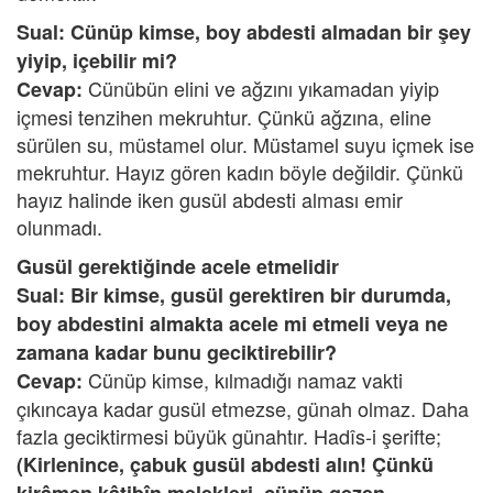
Sual: Cünüp kimse, boy abdesti almadan bir şey
yiyip, içebilir mi?
Cünübün elini ve ağzını yıkamadan yiyip
Cevap:
içmesi tenzihen mekruhtur. Çünkü ağzına, eline
sürülen su, müstamel olur. Müstamel suyu içmek ise
mekruhtur. Hayız gören kadın böyle değildir. Çünkü
hayız halinde iken gusül abdesti alması emir
olunmadı.
Gusül gerektiğinde acele etmelidir
Sual: Bir kimse, gusül gerektiren bir durumda,
boy abdestini almakta acele mi etmeli veya ne
zamana kadar bunu geciktirebilir?
Cünüp kimse, kılmadığı namaz vakti
Cevap:
çıkıncaya kadar gusül etmezse, günah olmaz. Daha
fazla geciktirmesi büyük günahtır. Hadîs-i şerifte;
(Kirlenince, çabuk gusül abdesti alın! Çünkü