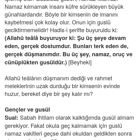
Namaz kılmamak insanı küfre sürükleyen büyük
günahlardandır. Böyle bir kimsenin de imanını
kaybetmesi çok kolay olur. Onun için guslü
geciktirmemelidir! Hadis-i şerifte buyuruldu ki:
(Allahü teâlâ buyuruyor ki: Şu üç şeye devam
eden, gerçek dostumdur. Bunları terk eden de,
gerçek düşmanımdır. Bu üç şey, namaz, oruç ve
[Beyheki]
cünüplükten gusüldür.)
Allahü teâlânın düşmanım dediği ve rahmet
meleklerinin uzak durduğu bir kimsenin evinde
huzur, bereket diye bir şey kalır mı?
Gençler ve gusül
Sabah ihtilam olarak kalktığımda gusül almam
Sual:
gerekiyor. Fakat okula geç kalmamak için guslü
namaz vakitleri geçse dahi okuldan geldikten sonra