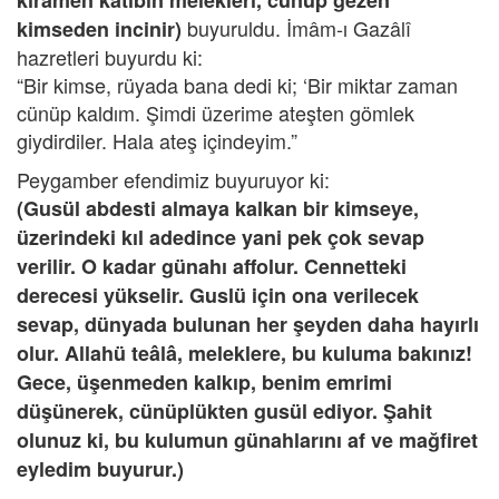
kirâmen kâtibîn melekleri, cünüp gezen
buyuruldu. İmâm-ı Gazâlî
kimseden incinir)
hazretleri buyurdu ki:
“Bir kimse, rüyada bana dedi ki; ‘Bir miktar zaman
cünüp kaldım. Şimdi üzerime ateşten gömlek
giydirdiler. Hala ateş içindeyim.”
Peygamber efendimiz buyuruyor ki:
(Gusül abdesti almaya kalkan bir kimseye,
üzerindeki kıl adedince yani pek çok sevap
verilir. O kadar günahı affolur. Cennetteki
derecesi yükselir. Guslü için ona verilecek
sevap, dünyada bulunan her şeyden daha hayırlı
olur. Allahü teâlâ, meleklere, bu kuluma bakınız!
Gece, üşenmeden kalkıp, benim emrimi
düşünerek, cünüplükten gusül ediyor. Şahit
olunuz ki, bu kulumun günahlarını af ve mağfiret
eyledim buyurur.)