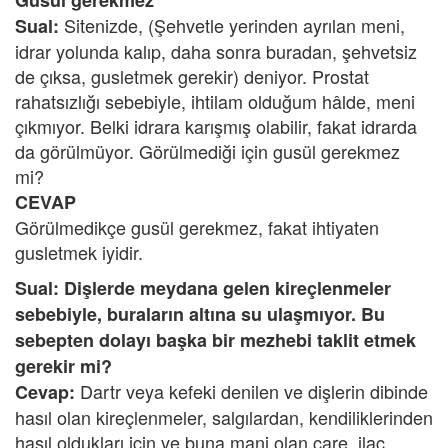
Gusül gerekmez
Sitenizde, (Şehvetle yerinden ayrılan meni,
Sual:
idrar yolunda kalıp, daha sonra buradan, şehvetsiz
de çıksa, gusletmek gerekir) deniyor. Prostat
rahatsızlığı sebebiyle, ihtilam olduğum hâlde, meni
çıkmıyor. Belki idrara karışmış olabilir, fakat idrarda
da görülmüyor. Görülmediği için gusül gerekmez
mi?
CEVAP
Görülmedikçe gusül gerekmez, fakat ihtiyaten
gusletmek iyidir.
Sual: Dişlerde meydana gelen kireçlenmeler
sebebiyle, buraların altına su ulaşmıyor. Bu
sebepten dolayı başka bir mezhebi taklit etmek
gerekir mi?
Dartr veya kefeki denilen ve dişlerin dibinde
Cevap:
hasıl olan kireçlenmeler, salgılardan, kendiliklerinden
hasıl oldukları için ve buna mani olan çare, ilaç