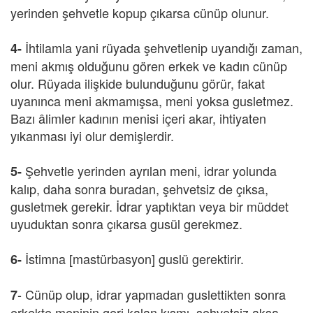
yerinden şehvetle kopup çıkarsa cünüp olunur.
İhtilamla yani rüyada şehvetlenip uyandığı zaman,
4-
meni akmış olduğunu gören erkek ve kadın cünüp
olur. Rüyada ilişkide bulunduğunu görür, fakat
uyanınca meni akmamışsa, meni yoksa gusletmez.
Bazı âlimler kadının menisi içeri akar, ihtiyaten
yıkanması iyi olur demişlerdir.
Şehvetle yerinden ayrılan meni, idrar yolunda
5-
kalıp, daha sonra buradan, şehvetsiz de çıksa,
gusletmek gerekir. İdrar yaptıktan veya bir müddet
uyuduktan sonra çıkarsa gusül gerekmez.
İstimna [mastürbasyon] guslü gerektirir.
6-
- Cünüp olup, idrar yapmadan guslettikten sonra
7
erkekte meninin geri kalan kısmı, şehvetsiz aksa,