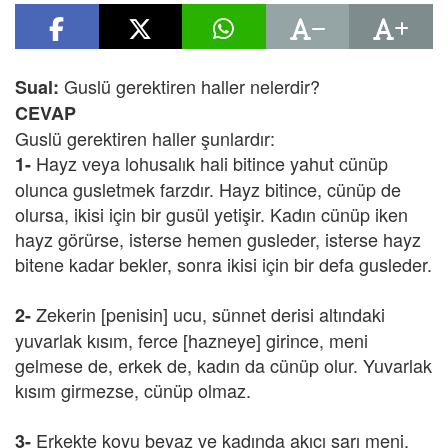
Guslü gerektiren haller nelerdir?
Sual:
CEVAP
Guslü gerektiren haller şunlardır:
Hayz veya lohusalık hali bitince yahut cünüp
1-
olunca gusletmek farzdır. Hayz bitince, cünüp de
olursa, ikisi için bir gusül yetişir. Kadın cünüp iken
hayz görürse, isterse hemen gusleder, isterse hayz
bitene kadar bekler, sonra ikisi için bir defa gusleder.
Zekerin [penisin] ucu, sünnet derisi altındaki
2-
yuvarlak kısım, ferce [hazneye] girince, meni
gelmese de, erkek de, kadın da cünüp olur. Yuvarlak
kısım girmezse, cünüp olmaz.
Erkekte koyu beyaz ve kadında akıcı sarı meni,
3-