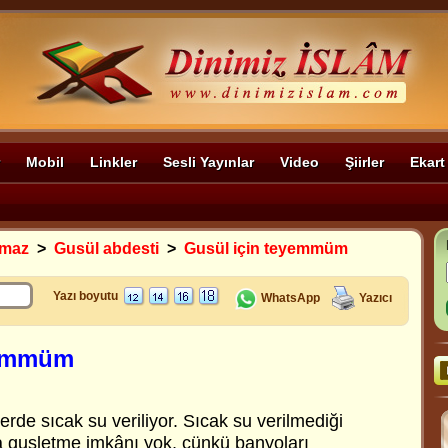
Mobil
Linkler
Sesli Yayınlar
Video
Şiirler
Ekart
amaz
>
Gusül abdesti
>
Gusül için teyemmüm
Yazı boyutu
WhatsApp
Yazıcı
yemmüm
lerde sıcak su veriliyor. Sıcak su verilmediği
 gusletme imkânı yok, çünkü banyoları