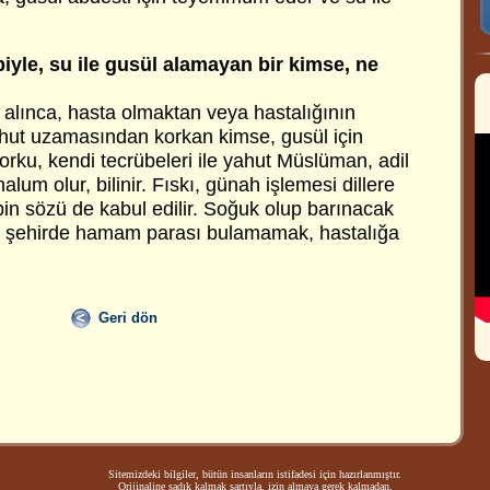
biyle, su ile gusül alamayan bir kimse, ne
alınca, hasta olmaktan veya hastalığının
hut uzamasından korkan kimse, gusül için
ku, kendi tecrübeleri ile yahut Müslüman, adil
alum olur, bilinir. Fıskı, günah işlemesi dillere
n sözü de kabul edilir. Soğuk olup barınacak
y, şehirde hamam parası bulamamak, hastalığa
Geri dön
Sitemizdeki bilgiler, bütün insanların istifadesi için hazırlanmıştır.
Orijinaline sadık kalmak şartıyla, izin almaya gerek kalmadan,