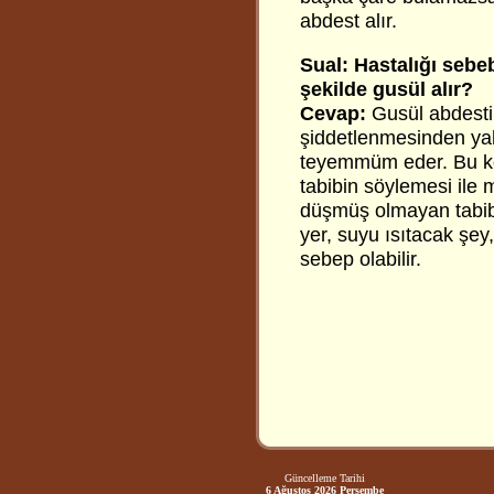
abdest alır.
Sual: Hastalığı sebe
şekilde gusül alır?
Cevap:
Gusül abdesti 
şiddetlenmesinden ya
teyemmüm eder. Bu kor
tabibin söylemesi ile m
düşmüş olmayan tabibi
yer, suyu ısıtacak şe
sebep olabilir.
Güncelleme Tarihi
6 Ağustos 2026 Perşembe