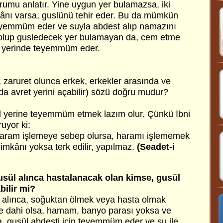
rumu anlatır. Yine uygun yer bulamazsa, iki
nı varsa, guslünü tehir eder. Bu da mümkün
teyemmüm eder ve suyla abdest alıp namazını
e olup gusledecek yer bulamayan da, cem etme
 yerinde teyemmüm eder.
 zaruret olunca erkek, erkekler arasında ve
da avret yerini açabilir) sözü doğru mudur?
sül yerine teyemmüm etmek lazım olur. Çünkü İbni
uyor ki:
 haram işlemeye sebep olursa, haramı işlememek
 imkânı yoksa terk edilir, yapılmaz.
(Seadet-i
usül alınca hastalanacak olan kimse, gusül
ilir mi?
 alınca, soğuktan ölmek veya hasta olmak
rde dahi olsa, hamam, banyo parası yoksa ve
 gusül abdesti için teyemmüm eder ve su ile