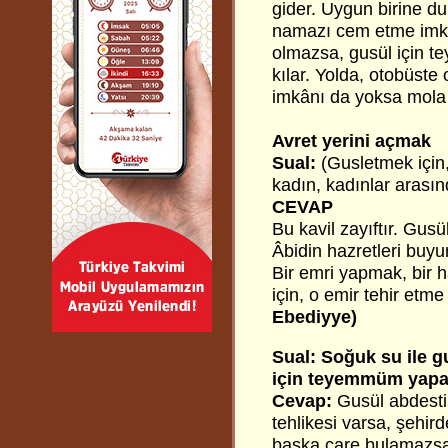
gider. Uygun birine du
namazı cem etme imkâ
olmazsa, gusül için 
kılar. Yolda, otobüst
imkânı da yoksa mola
Avret yerini açmak
Sual:
(Gusletmek için,
kadın, kadınlar arasın
CEVAP
Bu kavil zayıftır. Gu
Âbidin hazretleri buyur
Bir emri yapmak, bir
için, o emir tehir etme
Ebediyye)
Sual: Soğuk su ile g
için teyemmüm yapab
Cevap:
Gusül abdesti
tehlikesi varsa, şehi
başka çare bulamazsa,