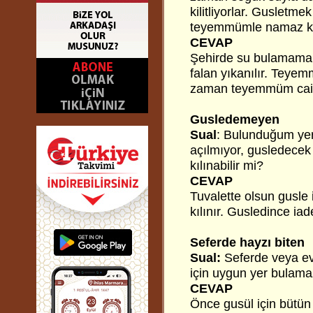
kilitliyorlar. Gusletm
teyemmümle namaz kıl
CEVAP
Şehirde su bulamamak
falan yıkanılır. Teye
zaman teyemmüm caiz
Gusledemeyen
Sual
: Bulunduğum yer
açılmıyor, gusledece
kılınabilir mi?
CEVAP
Tuvalette olsun gus
kılınır. Gusledince iade
Seferde hayzı biten
Sual:
Seferde veya ev
için uygun yer bulam
CEVAP
Önce gusül için bütün