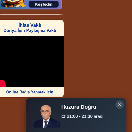
İhlas Vakfı
Dünya İçin Paylaşma Vakti
Online Bağış Yapmak İçin
×
Huzura Doğru
📺
21:00 - 21:30
arası
Ziyaretçi Sayısı
252.007.024