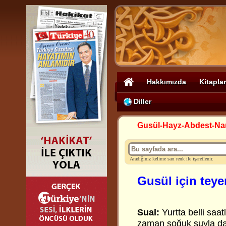
Hakkımızda
Kitaplar
Diller
Gusül-Hayz-Abdest-N
Aradığınız kelime sarı renk ile işaretlenir.
Gusül için te
Sual:
Yurtta belli saat
zaman soğuk suyla da