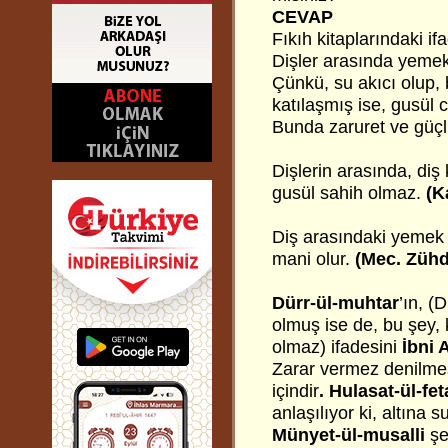
CEVAP
Fıkıh kitaplarındaki if
Dişler arasında yemek 
Çünkü, su akıcı olup, b
katılaşmış ise, gusül
Bunda zaruret ve güçl
Dişlerin arasında, di
gusül sahih olmaz.
(K
Diş arasındaki yemek k
mani olur.
(Mec. Zühd
Dürr-ül-muhtar
’ın, (
olmuş ise de, bu şey, 
olmaz) ifadesini
İbni 
Zarar vermez denilmesi;
içindir
. Hulasat-ül-fe
anlaşılıyor ki, altına
Münyet-ül-musalli
şe