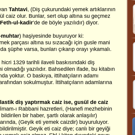
ayan
Tahtavi
, (Diş çukurundaki yemek artıklarının
ül caiz olur. Bunlar, sert olup altına su geçmez
Feth-ul-kadir
’de de böyle yazılıdır) diyor.
l-muhtar
) haşiyesinde buyuruyor ki:
mek parçası altına su sızacağı için gusle mani
da şüphe varsa, bunları çıkarıp orayı yıkamalı.
n hicri 1329 tarihli ilaveli baskısındaki diş
olmadığı yazılıdır. Bahsedilen ifade, bu kitabın
ında yoktur. O baskıya, ittihatçıların adamı
arafından sokulmuştur. İttihatçıların adamlarına
astik diş yaptırmak caiz ise, gusül de caiz
 İmam-ı Rabbani hazretleri, (Hanefi mezhebinin
bildirilen bir haber, şartlı olarak anlaşılır)
larında, (Geyik eti yemek caizdir) buyuruluyor.
dirilmiştir. Geyik eti caiz diye; canlı bir geyiği