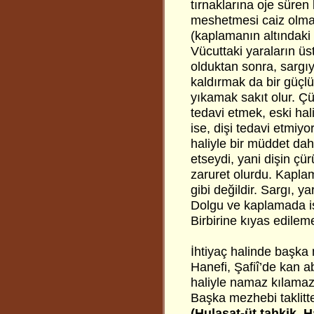
tırnaklarına oje süren
meshetmesi caiz olmaz
(kaplamanın altındaki 
Vücuttaki yaraların üs
olduktan sonra, sargı
kaldırmak da bir güçlük
yıkamak sakıt olur. Çü
tedavi etmek, eski ha
ise, dişi tedavi etmiyo
haliyle bir müddet dah
etseydi, yani dişin çür
zaruret olurdu. Kapl
gibi değildir. Sargı, y
Dolgu ve kaplamada is
Birbirine kıyas edilem
İhtiyaç halinde başka 
Hanefi, Şafiî’de kan ab
haliyle namaz kılamaz
Başka mezhebi taklitt
(Hulasat-üt tahkik, H