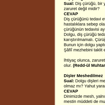
Sual:
Diş çürüğü, bir 
zaruret değil midir?
CEVAP
Diş çürüğünü tedavi et
hastalıklara sebep ola
çürüğünün tedavisi ayr
Dolgu, diş çürüğü teda
karıştırılmamalı. Çürüğü
Bunun için dolgu yapt
Şâfiî mezhebini taklit 
İhtiyaç olunca, zarure
olur.
(Redd-ül Muhtar
Dişler Meshedilmez
Sual:
Dolgu dişleri m
olmaz mı? Yahut yaran
CEVAP
Dinimizde mesh, yalnız
mestin müddeti de muk