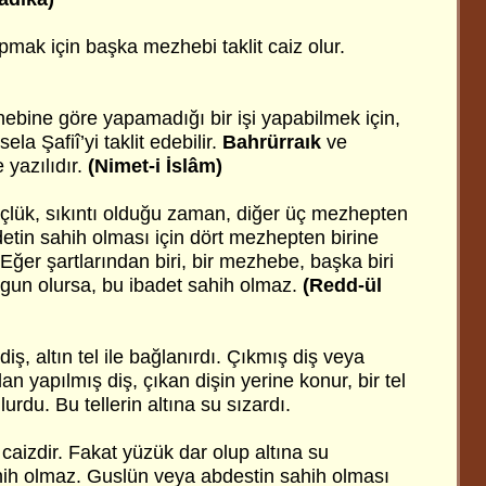
pmak için başka mezhebi taklit caiz olur.
hebine göre yapamadığı bir işi yapabilmek için,
a Şafiî’yi taklit edebilir.
Bahrürraık
ve
e yazılıdır.
(Nimet-i İslâm)
çlük, sıkıntı olduğu zaman, diğer üç mezhepten
ibadetin sahih olması için dört mezhepten birine
Eğer şartlarından biri, bir mezhebe, başka biri
un olursa, bu ibadet sahih olmaz.
(Redd-ül
ş, altın tel ile bağlanırdı. Çıkmış diş veya
an yapılmış diş, çıkan dişin yerine konur, bir tel
ulurdu. Bu tellerin altına su sızardı.
izdir. Fakat yüzük dar olup altına su
ih olmaz. Guslün veya abdestin sahih olması