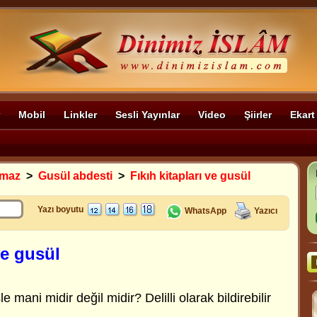
Mobil
Linkler
Sesli Yayınlar
Video
Şiirler
Ekart
amaz
>
Gusül abdesti
>
Fıkıh kitapları ve gusül
Yazı boyutu
WhatsApp
Yazıcı
ve gusül
 mani midir değil midir? Delilli olarak bildirebilir