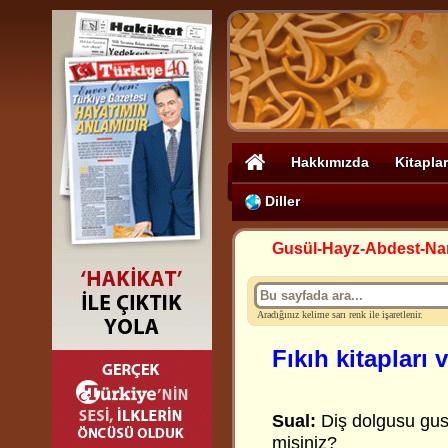
Hakkımızda
Kitaplar
Diller
Gusül-Hayz-Abdest-N
Aradığınız kelime sarı renk ile işaretlenir.
Fıkıh kitapları 
Sual:
Diş dolgusu gusle
misiniz?