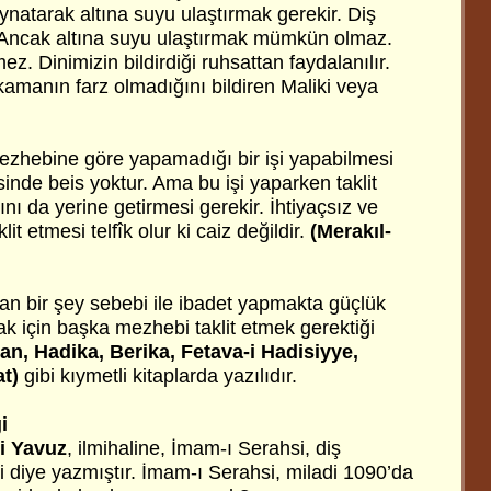
ynatarak altına suyu ulaştırmak gerekir. Diş
 Ancak altına suyu ulaştırmak mümkün olmaz.
z. Dinimizin bildirdiği ruhsattan faydalanılır.
kamanın farz olmadığını bildiren Maliki veya
mezhebine göre yapamadığı bir işi yapabilmesi
mesinde beis yoktur. Ama bu işi yaparken taklit
ını da yerine getirmesi gerekir. İhtiyaçsız ve
it etmesi telfîk olur ki caiz değildir.
(Merakıl-
an bir şey sebebi ile ibadet yapmakta güçlük
k için başka mezhebi taklit etmek gerektiği
an, Hadika, Berika, Fetava-i Hadisiyye,
at)
gibi kıymetli kitaplarda yazılıdır.
i
ri Yavuz
, ilmihaline, İmam-ı Serahsi, diş
i diye yazmıştır. İmam-ı Serahsi, miladi 1090’da