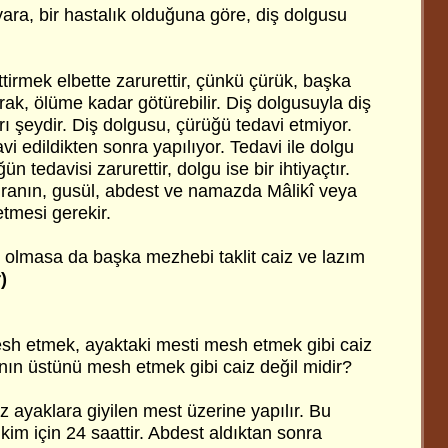
yara, bir hastalık olduğuna göre, diş dolgusu
tirmek elbette zarurettir, çünkü çürük, başka
rak, ölüme kadar götürebilir. Diş dolgusuyla diş
ı şeydir. Diş dolgusu, çürüğü tedavi etmiyor.
vi edildikten sonra yapılıyor. Tedavi ile dolgu
n tedavisi zarurettir, dolgu ise bir ihtiyaçtır.
ıranın, gusül, abdest ve namazda Mâlikî veya
etmesi gerekir.
t olmasa da başka mezhebi taklit caiz ve lazım
)
esh etmek, ayaktaki mesti mesh etmek gibi caiz
ın üstünü mesh etmek gibi caiz değil midir?
 ayaklara giyilen mest üzerine yapılır. Bu
im için 24 saattir. Abdest aldıktan sonra