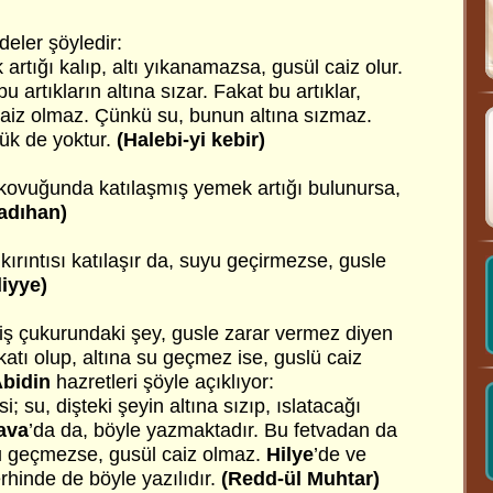
adeler şöyledir:
artığı kalıp, altı yıkanamazsa, gusül caiz olur.
u artıkların altına sızar. Fakat bu artıklar,
 caiz olmaz. Çünkü su, bunun altına sızmaz.
ük de yoktur.
(Halebi-yi kebir)
ş kovuğunda katılaşmış yemek artığı bulunursa,
adıhan)
ırıntısı katılaşır da, suyu geçirmezse, gusle
iyye)
Diş çukurundaki şey, gusle zarar vermez diyen
katı olup, altına su geçmez ise, guslü caiz
Abidin
hazretleri şöyle açıklıyor:
 su, dişteki şeyin altına sızıp, ıslatacağı
tava
’da da, böyle yazmaktadır. Bu fetvadan da
 su geçmezse, gusül caiz olmaz.
Hilye
’de ve
rhinde de böyle yazılıdır.
(Redd-ül Muhtar)