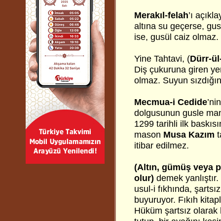
Merakıl-felah
’ı açıkl
altına su geçerse, gus
ise, gusül caiz olmaz.
Yine Tahtavi, (
Dürr-ü
Diş çukuruna giren ye
olmaz. Suyun sızdığın
Mecmua-i
Cedide
’ni
dolgusunun gusle mani 
1299 tarihli ilk baskıs
mason
Musa Kazım
t
itibar edilmez.
(Altın, gümüş veya pl
olur)
demek yanlıştır.
usul-i fıkhında, şartsız 
buyuruyor. Fıkıh kitap
Hüküm şartsız olarak bil