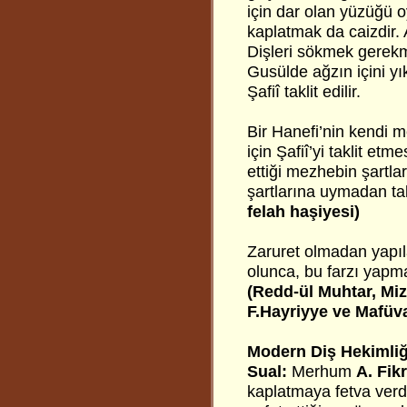
için dar olan yüzüğü o
kaplatmak da caizdir.
Dişleri sökmek gerekme
Gusülde ağzın içini yı
Şafiî taklit edilir.
Bir Hanefi’nin kendi 
için Şafiî’yi taklit et
ettiği mezhebin şartlar
şartlarına uymadan takl
felah haşiyesi)
Zaruret olmadan yapıl
olunca, bu farzı yapma
(Redd-ül Muhtar, Miz
F.Hayriyye ve Mafüv
Modern Diş Hekimliğ
Sual:
Merhum
A. Fik
kaplatmaya fetva verd