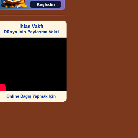
İhlas Vakfı
Dünya İçin Paylaşma Vakti
Online Bağış Yapmak İçin