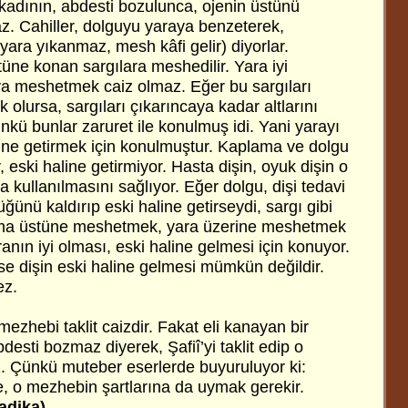
 kadının, abdesti bozulunca, ojenin üstünü
. Cahiller, dolguyu yaraya benzeterek,
yara yıkanmaz, mesh kâfi gelir) diyorlar.
tüne konan sargılara meshedilir. Yara iyi
ya meshetmek caiz olmaz. Eğer bu sargıları
 olursa, sargıları çıkarıncaya kadar altlarını
nkü bunlar zaruret ile konulmuş idi. Yani yarayı
line getirmek için konulmuştur. Kaplama ve dolgu
r, eski haline getirmiyor. Hasta dişin, oyuk dişin o
a kullanılmasını sağlıyor. Eğer dolgu, dişi tedavi
üğünü kaldırıp eski haline getirseydi, sargı gibi
ama üstüne meshetmek, yara üzerine meshetmek
aranın iyi olması, eski haline gelmesi için konuyor.
e dişin eski haline gelmesi mümkün değildir.
ez.
mezhebi taklit caizdir. Fakat eli kanayan bir
desti bozmaz diyerek, Şafiî’yi taklit edip o
. Çünkü muteber eserlerde buyuruluyor ki:
e, o mezhebin şartlarına da uymak gerekir.
adika)