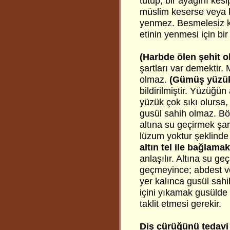
tutup, bir ayağını kes
müslim keserse veya ke
yenmez. Besmelesiz ke
etinin yenmesi için bir
(Harbde ölen şehit o
şartları var demektir
olmaz.
(Gümüş yüzük 
bildirilmiştir. Yüzüğü
yüzük çok sıkı olursa,
gusül sahih olmaz. Bö
altına su geçirmek şar
lüzum yoktur şeklinde
altın tel ile bağlamak
anlaşılır. Altına su g
geçmeyince; abdest ve
yer kalınca gusül sahi
içini yıkamak gusülde 
taklit etmesi gerekir.
Diş çürüğünü tedavi