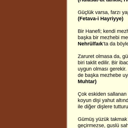
Güçlük varsa, farzı ya
(Fetava-i Hayriyye)
Bir Hanefi; kendi mez
başka bir mezhebi mesel
Nehrülfaık
’ta da böyl
Zaruret olmasa da, gü
biri taklit edilir. Bir 
uygun olması gerekir. 
de başka mezhebe uyg
Muhtar)
Çok eskiden sallanan di
koyun dişi yahut altınd
ile diğer dişlere tuttur
Gümüş yüzük takmak ca
geçirmezse, guslü sah