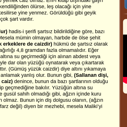
ip yemek caiz olmaz. Ehl-i kitap dışındaki gayrı
ndiliğinden ölürse, leş olacağı için yine
silirse yine yenmez. Görüldüğü gibi geyik
 çok şart vardır.
lur)
hadis-i şerifi şartsız bildirildiğine göre, bazı
. Mesela mümin olmayan, harbde de ölse şehit
erkeklere de caizdir)
hükmü de şartsız olarak
n ağırlığı 4,8 gramdan fazla olmamalıdır. Eğer
 altına su geçirmediği için alınan abdest veya
yle dar olan yüzüğü oynatarak veya çıkartarak
ttır. (Gümüş yüzük caizdir) diye altını yıkamaya
 anlamak yanlış olur. Bunun gibi,
(Sallanan dişi,
 caiz)
denince, bunun da bazı şartlarının olduğu
eçip geçmediğine bakılır. Yüzüğün altına su
 gusül sahih olmadığı gibi, ağzın içinde kuru
h olmaz. Bunun için diş dolgusu olanın, (ağzın
farz değil) diyen bir mezhebi, mesela Maliki’yi