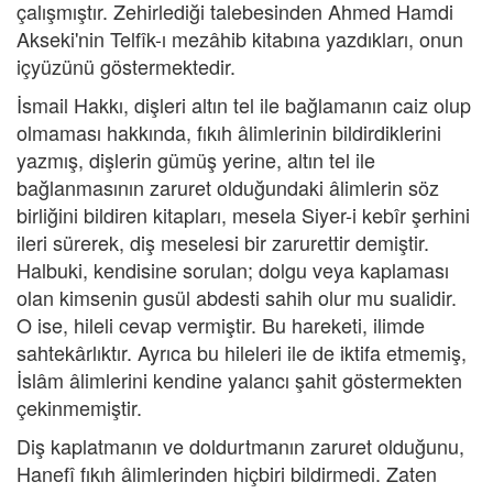
çalışmıştır. Zehirlediği talebesinden Ahmed Hamdi
Akseki'nin Telfîk-ı mezâhib kitabına yazdıkları, onun
içyüzünü göstermektedir.
İsmail Hakkı, dişleri altın tel ile bağlamanın caiz olup
olmaması hakkında, fıkıh âlimlerinin bildirdiklerini
yazmış, dişlerin gümüş yerine, altın tel ile
bağlanmasının zaruret olduğundaki âlimlerin söz
birliğini bildiren kitapları, mesela Siyer-i kebîr şerhini
ileri sürerek, diş meselesi bir zarurettir demiştir.
Halbuki, kendisine sorulan; dolgu veya kaplaması
olan kimsenin gusül abdesti sahih olur mu sualidir.
O ise, hileli cevap vermiştir. Bu hareketi, ilimde
sahtekârlıktır. Ayrıca bu hileleri ile de iktifa etmemiş,
İslâm âlimlerini kendine yalancı şahit göstermekten
çekinmemiştir.
Diş kaplatmanın ve doldurtmanın zaruret olduğunu,
Hanefî fıkıh âlimlerinden hiçbiri bildirmedi. Zaten