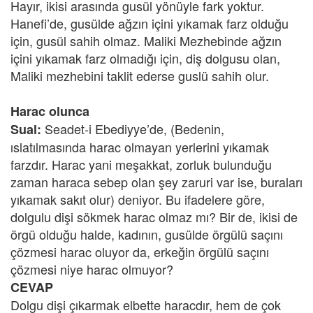
Hayır, ikisi arasında gusül yönüyle fark yoktur.
Hanefi’de, gusülde ağzın içini yıkamak farz olduğu
için, gusül sahih olmaz. Maliki Mezhebinde ağzın
içini yıkamak farz olmadığı için, diş dolgusu olan,
Maliki mezhebini taklit ederse guslü sahih olur.
Harac olunca
Seadet-i Ebediyye’de, (Bedenin,
Sual:
ıslatılmasında harac olmayan yerlerini yıkamak
farzdır. Harac yani meşakkat, zorluk bulunduğu
zaman haraca sebep olan şey zaruri var ise, buraları
yıkamak sakıt olur) deniyor. Bu ifadelere göre,
dolgulu dişi sökmek harac olmaz mı? Bir de, ikisi de
örgü olduğu halde, kadının, gusülde örgülü saçını
çözmesi harac oluyor da, erkeğin örgülü saçını
çözmesi niye harac olmuyor?
CEVAP
Dolgu dişi çıkarmak elbette haracdır, hem de çok