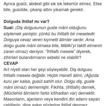
Ayrıca gusül, abdest gibi sık sık tekerrür etmez. Etse
bile, gusülde, çıkarıp altını yıkamak gerekir.
Dolguda ihtilaf mı var?
Sual:
(Diş dolgusunun gusle mâni olduğunu
söylemek yanlıştır, çünkü bu ihtilaflı bir meseledir.
Dolguya cevaz veren kıymetli âlimler vardır. Ama
dolgu gusle mâni olmasa bile, Mâlikî’yi taklit etmenin
deniyor. “İhtilaflı mesele” diyerek,
zararı olmaz)
zihinleri bulandırmanın sebebi ne olabilir?
CEVAP
Art niyeti olan her şeyi söyleyebilir. Diş dolgusu
ihtilaflı mesele değildir. Hiçbir Hanefî âlimi,
(Ağızda
kuru yer kalsa, gusül sahih olur. Dolgu diş, gusle
olmaz) dememiştir. Fıkıhta, (ihtilaflı) demek,
mâni
(Müctehid âlimlerin farklı ictihadları var) demektir.
Masonların, ajanların veya kendini din adamı sayan
cahillerin, dine aykırı sözlerine ihtilaf denmez.