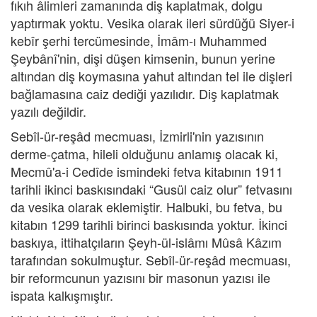
fıkıh âlimleri zamanında diş kaplatmak, dolgu
yaptırmak yoktu. Vesika olarak ileri sürdüğü Siyer-i
kebîr şerhi tercümesinde, İmâm-ı Muhammed
Şeybânî'nin, dişi düşen kimsenin, bunun yerine
altından diş koymasına yahut altından tel ile dişleri
bağlamasına caiz dediği yazılıdır. Diş kaplatmak
yazılı değildir.
Sebîl-ür-reşâd mecmuası, İzmirli'nin yazısının
derme-çatma, hileli olduğunu anlamış olacak ki,
Mecmû'a-i Cedîde ismindeki fetva kitabının 1911
tarihli ikinci baskısındaki “Gusül caiz olur” fetvasını
da vesika olarak eklemiştir. Halbuki, bu fetva, bu
kitabın 1299 tarihli birinci baskısında yoktur. İkinci
baskıya, ittihatçıların Şeyh-ül-islâmı Mûsâ Kâzım
tarafından sokulmuştur. Sebîl-ür-reşâd mecmuası,
bir reformcunun yazısını bir masonun yazısı ile
ispata kalkışmıştır.