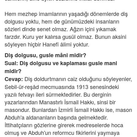
Hem mezhep imamlarının yaşadığı dönemlerde diş
dolgusu yoktu, hem de günümüzdeki insanların
sözleri dinde senet olmaz. Ağzın içini yıkamak
farzdır. Kuru yer kalırsa gusül olmaz. Bunun aksini
söyleyen hiçbir Hanefî âlimi yoktur.
Diş dolgusu, gusle mâni midir?
Sual: Diş dolgusu ve kaplaması gusle mani
midir?
Diş doldurtmanın caiz olduğunu söyleyenler,
Cevap:
Sebil-ür-reşâd mecmuasında 1913 senesindeki
yazılı fetvayı ileri sürmektedirler. Bu derginin
yazarlarından Manastırlı İsmail Hakkı, sinsi bir
masondur. Bunlardan İzmirli İsmail Hakkı ise, mason
Abduh'a aldananların başında gelmektedir.
İttihatçıların gözlerine girerek medreselerde hoca
olmuş ve Abduh'un reformcu fikirlerini yaymaya