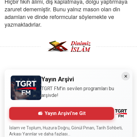
Hiçbir fıkıh âlimi, diş kaplatmaya, dolgu yaptırmaya
zaruret dememiştir. Bunu yalnız mason olan din
adamları ve dinde reformcular söylemekte ve
yazmaktadırlar.
Copyright © 2008 - Dinimiz İslam. Her Hakkı Saklıdır.
×
Yayın Arşivi
Sitemizdeki bilgiler, bütün insanların istifadesi için
TGRT FM'in sevilen programları bu
hazırlanmıştır. Orijinaline sadık kalmak şartıyla, izin
arşivde!
almaya gerek kalmadan, herkes istediği gibi alıp istifade
edebilir.
Yayın Arşivi'ne Git
Normal Siteyi Göster
İslam ve Toplum, Huzura Doğru, Gönül Pınarı, Tarih Sohbeti,
Arkası Yarınlar ve daha fazlası...