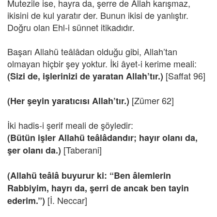
Mutezile ise, hayra da, şerre de Allah karışmaz,
ikisini de kul yaratır der. Bunun ikisi de yanlıştır.
Doğru olan Ehl-i sünnet itikadıdır.
Başarı Allahü teâlâdan olduğu gibi, Allah’tan
olmayan hiçbir şey yoktur. İki âyet-i kerime meali:
[Saffat 96]
(Sizi de, işlerinizi de yaratan Allah’tır.)
[Zümer 62]
(Her şeyin yaratıcısı Allah’tır.)
İki hadis-i şerif meali de şöyledir:
(Bütün işler Allahü teâlâdandır; hayır olanı da,
[Taberani]
şer olanı da.)
(Allahü teâlâ buyurur ki: “Ben âlemlerin
Rabbiyim, hayrı da, şerri de ancak ben tayin
[İ. Neccar]
ederim.”)