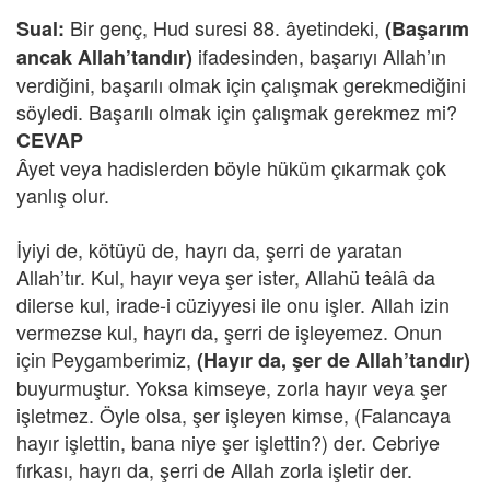
Bir genç, Hud suresi 88. âyetindeki,
Sual:
(Başarım
ifadesinden, başarıyı Allah’ın
ancak Allah’tandır)
verdiğini, başarılı olmak için çalışmak gerekmediğini
söyledi. Başarılı olmak için çalışmak gerekmez mi?
CEVAP
Âyet veya hadislerden böyle hüküm çıkarmak çok
yanlış olur.
İyiyi de, kötüyü de, hayrı da, şerri de yaratan
Allah’tır. Kul, hayır veya şer ister, Allahü teâlâ da
dilerse kul, irade-i cüziyyesi ile onu işler. Allah izin
vermezse kul, hayrı da, şerri de işleyemez. Onun
için Peygamberimiz,
(Hayır da, şer de Allah’tandır)
buyurmuştur. Yoksa kimseye, zorla hayır veya şer
işletmez. Öyle olsa, şer işleyen kimse, (Falancaya
hayır işlettin, bana niye şer işlettin?) der. Cebriye
fırkası, hayrı da, şerri de Allah zorla işletir der.