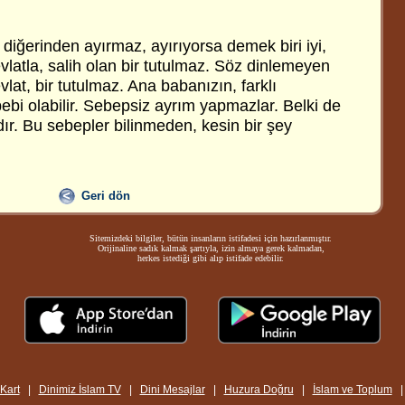
 diğerinden ayırmaz, ayırıyorsa demek biri iyi,
evlatla, salih olan bir tutulmaz. Söz dinlemeyen
vlat, bir tutulmaz. Ana babanızın, farklı
ebi olabilir. Sebepsiz ayrım yapmazlar. Belki de
rdır. Bu sebepler bilinmeden, kesin bir şey
Geri dön
Sitemizdeki bilgiler, bütün insanların istifadesi için hazırlanmıştır.
Orijinaline sadık kalmak şartıyla, izin almaya gerek kalmadan,
herkes istediği gibi alıp istifade edebilir.
-Kart
|
Dinimiz İslam TV
|
Dini Mesajlar
|
Huzura Doğru
|
İslam ve Toplum