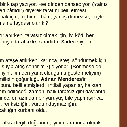
ir kitap yazıyor. Her dinden bahsediyor. (Yalnız
eri bâtıldır) diyerek tarafını belli etmesi
mak için, hiçbirine bâtıl, yanlış demezse, böyle
ma ne faydası olur ki?
zırlanırken, tarafsız olmak için, iyi kötü her
 böyle tarafsızlık zararlıdır. Sadece iyileri
 ateşe atılırken, karınca, ateşi söndürmek için
u suyla ateş söner mi?) diyorlar. (Sönmese de,
meliyim, kimden yana olduğumu göstermeliyim)
 milletin çoğunluğu
Adnan Menderes
'in
bunu belli etmişlerdi. İhtilali yapanlar, halktan
dam edileceği zaman, halk tarafsız gibi davranıp
yince, en azından bir yürüyüş bile yapmayınca,
n, renksizliğin, vurdumduymazlığın,
aklığın kurbanı oldu.
rafsız değil, doğrunun, iyinin tarafında olmak