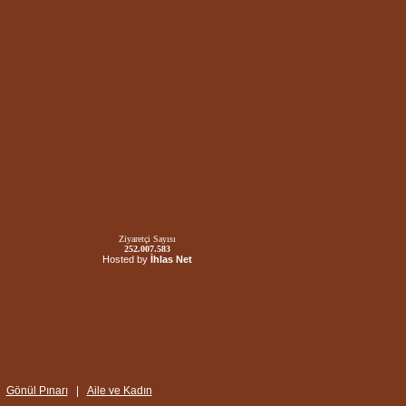
Ziyaretçi Sayısı
252.007.583
Hosted by
İhlas Net
|
Gönül Pınarı
|
Aile ve Kadın