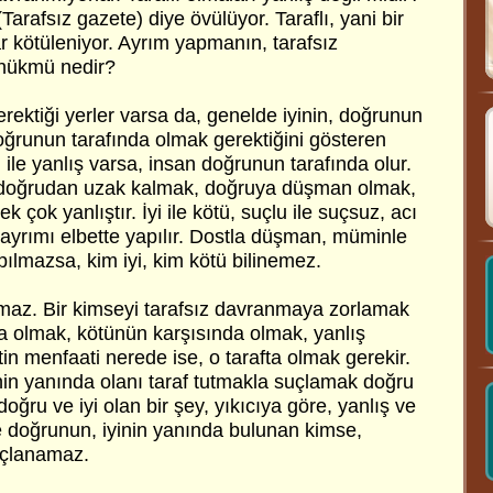
Tarafsız gazete) diye övülüyor. Taraflı, yani bir
r kötüleniyor. Ayrım yapmanın, tarafsız
hükmü nedir?
ektiği yerler varsa da, genelde iyinin, doğrunun
ğrunun tarafında olmak gerektiğini gösteren
 ile yanlış varsa, insan doğrunun tarafında olur.
e doğrudan uzak kalmak, doğruya düşman olmak,
çok yanlıştır. İyi ile kötü, suçlu ile suçsuz, acı
ak ayrımı elbette yapılır. Dostla düşman, müminle
apılmazsa, kim iyi, kim kötü bilinemez.
amaz. Bir kimseyi tarafsız davranmaya zorlamak
nda olmak, kötünün karşısında olmak, yanlış
etin menfaati nerede ise, o tarafta olmak gerekir.
nin yanında olanı taraf tutmakla suçlamak doğru
oğru ve iyi olan bir şey, yıkıcıya göre, yanlış ve
e doğrunun, iyinin yanında bulunan kimse,
uçlanamaz.