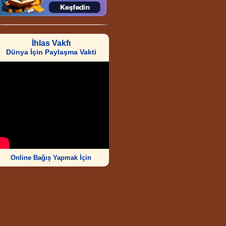
İhlas Vakfı
Dünya İçin Paylaşma Vakti
Online Bağış Yapmak İçin