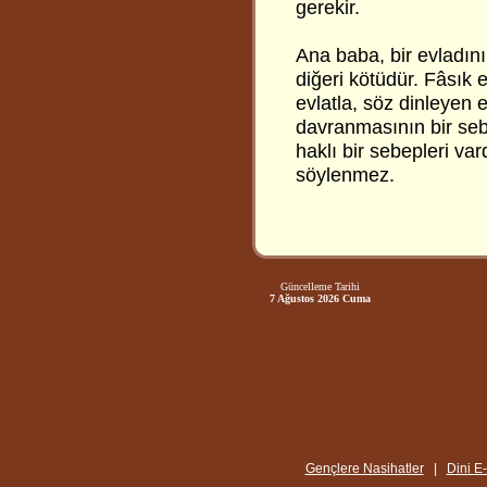
gerekir.
Ana baba, bir evladını
diğeri kötüdür. Fâsık 
evlatla, söz dinleyen e
davranmasının bir seb
haklı bir sebepleri va
söylenmez.
Güncelleme Tarihi
7 Ağustos 2026 Cuma
Gençlere Nasihatler
|
Dini E