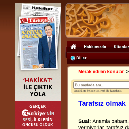
Hakkımızda
Kitaplar
Diller
Merak edilen konular
Aradığınız kelime sarı renk ile işaretlenir.
Tarafsız olmak
Sual:
Anamla babam, d
vermiyorlar, tarafsız d