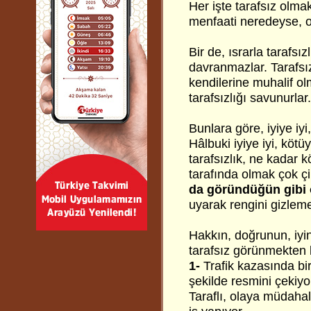
Her işte tarafsız olma
menfaati neredeyse, o 
Bir de, ısrarla tarafsı
davranmazlar. Tarafsı
kendilerine muhalif ol
tarafsızlığı savunurlar.
Bunlara göre, iyiye iy
Hâlbuki iyiye iyi, köt
tarafsızlık, ne kadar 
tarafında olmak çok çi
da göründüğün gibi o
uyarak rengini gizlemek
Hakkın, doğrunun, iyin
tarafsız görünmekten 
1-
Trafik kazasında bir
şekilde resmini çekiyor
Taraflı, olaya müdahal