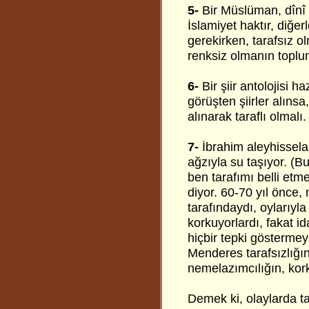
5-
Bir Müslüman, dînî b
İslamiyet haktır, diğerl
gerekirken, tarafsız ol
renksiz olmanın toplu
6-
Bir şiir antolojisi ha
görüşten şiirler alınsa,
alınarak taraflı olmalı.
7-
İbrahim aleyhisselam
ağzıyla su taşıyor. (B
ben tarafımı belli et
diyor. 60-70 yıl önce,
tarafındaydı, oylarıyla 
korkuyorlardı, fakat i
hiçbir tepki gösterme
Menderes tarafsızlığı
nemelazımcılığın, kork
Demek ki, olaylarda ta