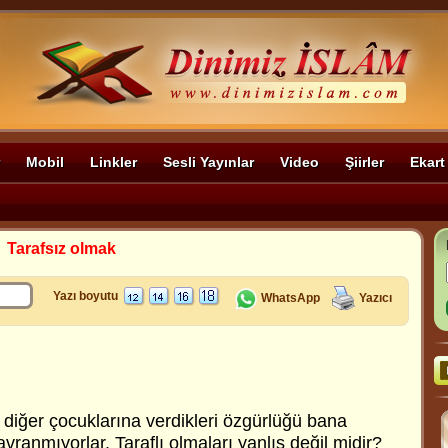
Mobil
Linkler
Sesli Yayınlar
Video
Şiirler
Ekart
>
Tarafsız olmak
Yazı boyutu
WhatsApp
Yazıcı
iğer çocuklarına verdikleri özgürlüğü bana
avranmıyorlar. Taraflı olmaları yanlış değil midir?