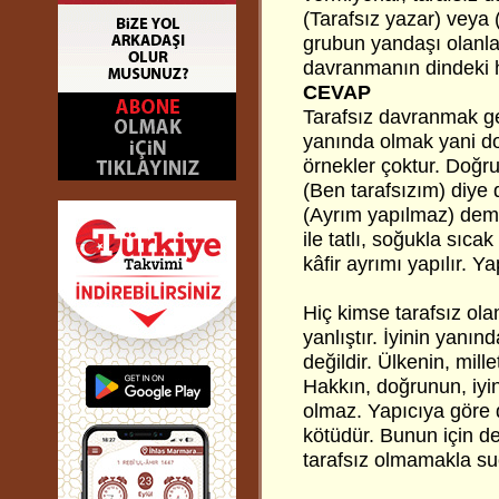
(Tarafsız yazar) veya (
grubun yandaşı olanla
davranmanın dindeki 
CEVAP
Tarafsız davranmak ger
yanında olmak yani do
örnekler çoktur. Doğru
(Ben tarafsızım) diy
(Ayrım yapılmaz) demek 
ile tatlı, soğukla sıc
kâfir ayrımı yapılır. Y
Hiç kimse tarafsız ol
yanlıştır. İyinin yanı
değildir. Ülkenin, mill
Hakkın, doğrunun, iyi
olmaz. Yapıcıya göre d
kötüdür. Bunun için d
tarafsız olmamakla s