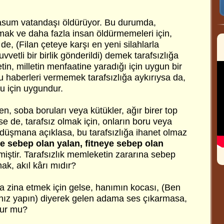
masum vatandaşı öldürüyor. Bu durumda,
mak ve daha fazla insan öldürmemeleri için,
de, (Filan çeteye karşı en yeni silahlarla
etli bir birlik gönderildi) demek tarafsızlığa
in, milletin menfaatine yaradığı için uygun bir
u haberleri vermemek tarafsızlığa aykırıysa da,
ğu için uygundur.
, soba boruları veya kütükler, ağır birer top
mse de, tarafsız olmak için, onların boru veya
 düşmana açıklasa, bu tarafsızlığa ihanet olmaz
iğe sebep olan yalan, fitneye sebep olan
iştir. Tarafsızlık memleketin zararına sebep
mak, akıl kârı mıdır?
na zina etmek için gelse, hanımın kocası, (Ben
ız yapın) diyerek gelen adama ses çıkarmasa,
olur mu?