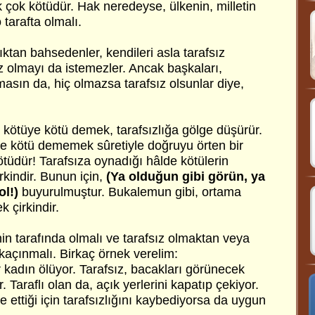
k çok kötüdür. Hak neredeyse, ülkenin, milletin
tarafta olmalı.
zlıktan bahsedenler, kendileri asla tarafsız
z olmayı da istemezler. Ancak başkaları,
masın da, hiç olmazsa tarafsız olsunlar diye,
i, kötüye kötü demek, tarafsızlığa gölge düşürür.
üye kötü dememek sûretiyle doğruyu örten bir
kötüdür! Tarafsıza oynadığı hâlde kötülerin
rkindir. Bunun için,
(Ya olduğun gibi görün, ya
l!)
buyurulmuştur. Bukalemun gibi, ortama
 çirkindir.
in tarafında olmalı ve tarafsız olmaktan veya
kaçınmalı. Birkaç örnek verelim:
 kadın ölüyor. Tarafsız, bacakları görünecek
. Taraflı olan da, açık yerlerini kapatıp çekiyor.
e ettiği için tarafsızlığını kaybediyorsa da uygun