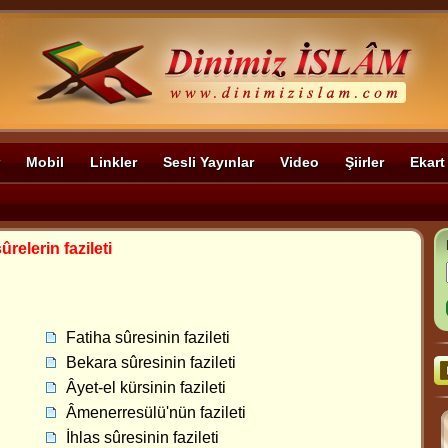
Mobil
Linkler
Sesli Yayınlar
Video
Şiirler
Ekart
ûrelerin fazileti
Fatiha sûresinin fazileti
Bekara sûresinin fazileti
Âyet-el kürsinin fazileti
Âmenerresülü'nün fazileti
İhlas sûresinin fazileti