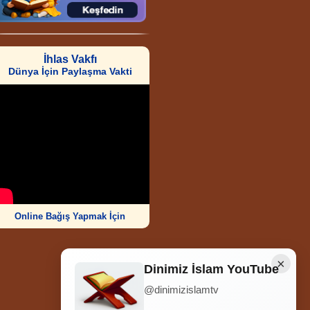
İhlas Vakfı
Dünya İçin Paylaşma Vakti
Online Bağış Yapmak İçin
×
Dinimiz İslam YouTube
@dinimizislamtv
Ziyaretçi Sayısı
252.010.608