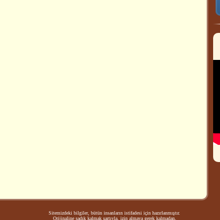
Sitemizdeki bilgiler, bütün insanların istifadesi için hazırlanmıştır.
Orijinaline sadık kalmak şartıyla, izin almaya gerek kalmadan,