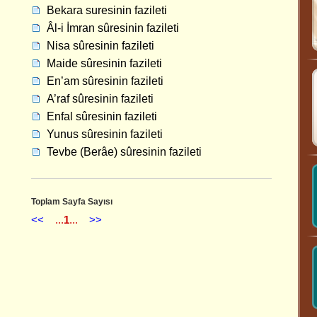
Bekara suresinin fazileti
Âl-i İmran sûresinin fazileti
Nisa sûresinin fazileti
Maide sûresinin fazileti
En’am sûresinin fazileti
A’raf sûresinin fazileti
Enfal sûresinin fazileti
Yunus sûresinin fazileti
Tevbe (Berâe) sûresinin fazileti
Toplam Sayfa Sayısı
<<
...
1
...
>>