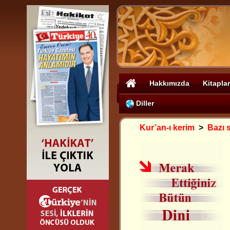
Hakkımızda
Kitaplar
Diller
Kur’an-ı kerim
>
Bazı s