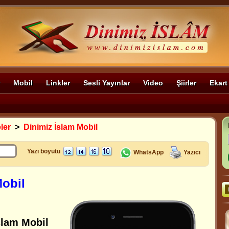
Mobil
Linkler
Sesli Yayınlar
Video
Şiirler
Ekart
ler
>
Dinimiz İslam Mobil
Yazı boyutu
WhatsApp
Yazıcı
Mobil
slam Mobil