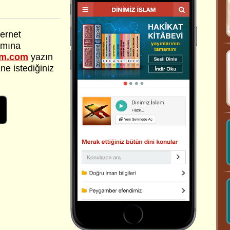
ternet
smına
lam.com
yazın
ne istediğiniz