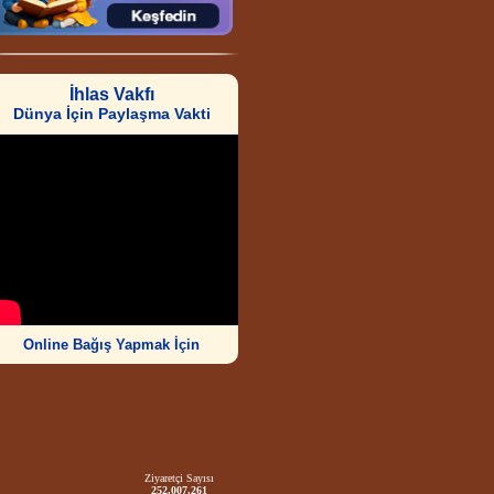
İhlas Vakfı
Dünya İçin Paylaşma Vakti
Online Bağış Yapmak İçin
Ziyaretçi Sayısı
252.007.261