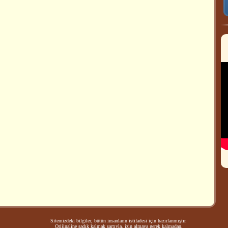
Sitemizdeki bilgiler, bütün insanların istifadesi için hazırlanmıştır.
Orijinaline sadık kalmak şartıyla, izin almaya gerek kalmadan,