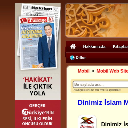
Hakkımızda
Kitaplar
Diller
Mobil
>
Mobil Web Site
Aradığınız kelime sarı renk ile işaretlenir.
Dinimiz İslam 
Dinimiz İ