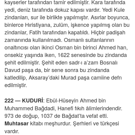
kayserler tarafından tamir edilmiştir. Kara tarafında
yedi, deniz tarafında dokuz kapısı vardır. Yedi Kule
zindanları, sur ile birlikte yapılmıştır. Asırlar boyunca,
binlerce Hıristiyana, zulüm, işkence yapılmış olan bu
zindanlar, Fatih tarafından kapatıldı. Hiçbir padişah
zamanında kullanılmadı. Osmanlı sultanlarının
onaltıncısı olan ikinci Osman bin birinci Ahmed han,
onsekiz yaşında iken, 1622 senesinde bu zindanda
şehit edilmiştir. Şehit eden sadr-ı a’zam Bosnalı
Davud paşa da, bir sene sonra bu zindanda
katledilip, Aksaray’daki Murad paşa camiine defn
edilmiştir.
: Ebül-Hüseyin Ahmed bin
222 —
KUDURİ
Muhammed Bağdadi, Hanefi fıkıh âlimlerindendir.
973 de doğup, 1037 de Bağdat’ta vefat etti.
kitabı meşhurdur. Şerhleri ve türkçesi
Muhtasar
vardır.