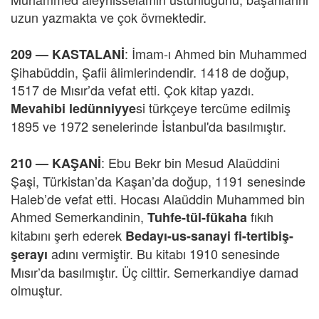
uzun yazmakta ve çok övmektedir.
: İmam-ı Ahmed bin Muhammed
209 —
KASTALANİ
Şihabüddin, Şafii âlimlerindendir. 1418 de doğup,
1517 de Mısır’da vefat etti. Çok kitap yazdı.
si türkçeye tercüme edilmiş
Mevahibi ledünniyye
1895 ve 1972 senelerinde İstanbul'da basılmıştır.
: Ebu Bekr bin Mesud Alaüddini
210 —
KAŞANİ
Şaşi, Türkistan’da Kaşan’da doğup, 1191 senesinde
Haleb’de vefat etti. Hocası Alaüddin Muhammed bin
Ahmed Semerkandinin,
fıkıh
Tuhfe-tül-fükaha
kitabını şerh ederek
Bedayı-us-sanayi fi-tertibiş-
adını vermiştir. Bu kitabı 1910 senesinde
şerayı
Mısır’da basılmıştır. Üç cilttir. Semerkandiye damad
olmuştur.