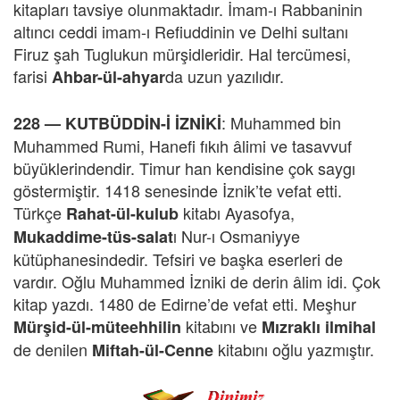
kitapları tavsiye olunmaktadır. İmam-ı Rabbaninin
altıncı ceddi imam-ı Refiuddinin ve Delhi sultanı
Firuz şah Tuglukun mürşidleridir. Hal tercümesi,
farisi
da uzun yazılıdır.
Ahbar-ül-ahyar
: Muhammed bin
228 —
KUTBÜDDİN-İ İZNİKİ
Muhammed Rumi, Hanefi fıkıh âlimi ve tasavvuf
büyüklerindendir. Timur han kendisine çok saygı
göstermiştir. 1418 senesinde İznik’te vefat etti.
Türkçe
kitabı Ayasofya,
Rahat-ül-kulub
ı Nur-ı Osmaniyye
Mukaddime-tüs-salat
kütüphanesindedir. Tefsiri ve başka eserleri de
vardır. Oğlu Muhammed İzniki de derin âlim idi. Çok
kitap yazdı. 1480 de Edirne’de vefat etti. Meşhur
kitabını ve
Mürşid-ül-müteehhilin
Mızraklı ilmihal
de denilen
kitabını oğlu yazmıştır.
Miftah-ül-Cenne