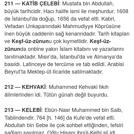
: Mustafa bin Abdullah,
211 —
KATİB ÇELEBİ
büyük tarihcidir. Hacı halife ismi ile meşhurdur. 1608
de İstanbul'da doğup, 1656 da vefat etti. Kabri,
Vefadan Unkapanındaki Mahmudiyye Köprüsüne
inen büyük caddenin sağ kenarındadır. Tarih kitapları
ve
u çok kıymetlidir.
Keşf-üz-zünun
Keşf-üz-
da onbine yakın İslam kitabını ve yazarlarını
zünun
tanıtmaktadır. Mısır’da, İstanbul'da ve Almanya’da
basıldı. Latinceye de tercüme ve tab edildi. Arabisi
Beyrut’ta Mektep-üt-ticaride satılmaktadır.
: Muhammed Kehvaki fıkıh
212 —
KEHVAKİ
âlimlerinden idi. Tütün günah değil buyurdu.
: Ebün-Nasr Muhammed bin Saib,
213 — KELEBİ
Tabiindendir. 764 [h. 146] da Kufe’de vefat etti.
Abdullah bin Sebe ile çok sohbet ettiğinden, tefsiri
sağlam sayılmaz. Oğlu Hişam ibnül-Kelbi şii idi.