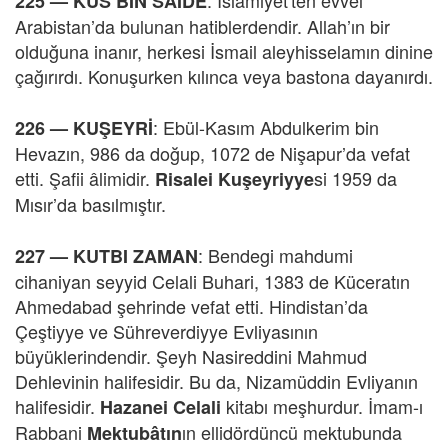
:
İslamiyet'ten evvel
225 —
KUS BİN SAİDE
Arabistan’da bulunan hatiblerdendir. Allah’ın bir
olduğuna inanır, herkesi İsmail aleyhisselamın dinine
çağırırdı. Konuşurken kılınca veya bastona dayanırdı.
: Ebül-Kasım Abdulkerim bin
226 —
KUŞEYRİ
Hevazın, 986 da doğup, 1072 de Nişapur’da vefat
etti. Şafii âlimidir.
si 1959 da
Risalei Kuşeyriyye
Mısır’da basılmıştır.
:
Bendegi mahdumi
227 —
KUTBI ZAMAN
cihaniyan seyyid Celali Buhari, 1383 de Küceratın
Ahmedabad şehrinde vefat etti. Hindistan’da
Çeştiyye ve Sühreverdiyye Evliyasının
büyüklerindendir. Şeyh Nasireddini Mahmud
Dehlevinin halifesidir. Bu da, Nizamüddin Evliyanın
halifesidir.
kitabı meşhurdur. İmam-ı
Hazanei Celali
Rabbani
ın ellidördüncü mektubunda
Mektubâtın