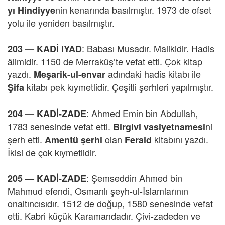
nin kenarında basılmıştır. 1973 de ofset
yı Hindiyye
yolu ile yeniden basılmıştır.
: Babası Musadır. Malikidir. Hadis
203 —
KADİ IYAD
âlimidir. 1150 de Merraküş’te vefat etti. Çok kitap
yazdı.
adındaki hadis kitabı ile
Meşarik-ul-envar
kitabı pek kıymetlidir. Çeşitli şerhleri yapılmıştır.
Şifa
: Ahmed Emin bin Abdullah,
204 —
KADİ-ZADE
1783 senesinde vefat etti.
ni
Birgivi vasiyetnamesi
şerh etti.
olan
kitabını yazdı.
Amentü şerhi
Feraid
İkisi de çok kıymetlidir.
: Şemseddin Ahmed bin
205 —
KADİ-ZADE
Mahmud efendi, Osmanlı şeyh-ul-İslamlarının
onaltıncısıdır. 1512 de doğup, 1580 senesinde vefat
etti. Kabri küçük Karamandadır. Çivi-zadeden ve