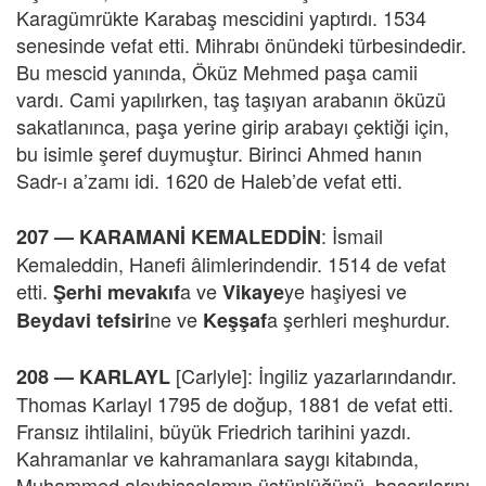
Karagümrükte Karabaş mescidini yaptırdı. 1534
senesinde vefat etti. Mihrabı önündeki türbesindedir.
Bu mescid yanında, Öküz Mehmed paşa camii
vardı. Cami yapılırken, taş taşıyan arabanın öküzü
sakatlanınca, paşa yerine girip arabayı çektiği için,
bu isimle şeref duymuştur. Birinci Ahmed hanın
Sadr-ı a’zamı idi. 1620 de Haleb’de vefat etti.
: İsmail
207 —
KARAMANİ KEMALEDDİN
Kemaleddin, Hanefi âlimlerindendir. 1514 de vefat
etti.
a ve
ye haşiyesi ve
Şerhi mevakıf
Vikaye
ne ve
a şerhleri meşhurdur.
Beydavi tefsiri
Keşşaf
[Carlyle]: İngiliz yazarlarındandır.
208 —
KARLAYL
Thomas Karlayl 1795 de doğup, 1881 de vefat etti.
Fransız ihtilalini, büyük Friedrich tarihini yazdı.
Kahramanlar ve kahramanlara saygı kitabında,
Muhammed aleyhisselamın üstünlüğünü, başarılarını