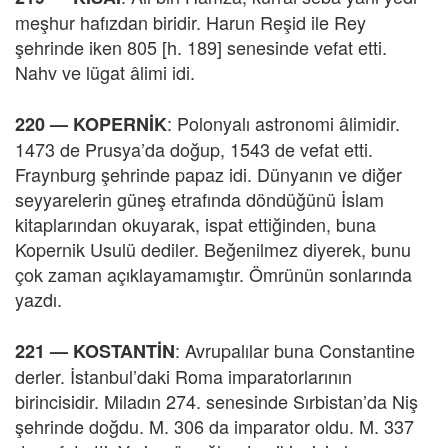
meşhur hafızdan biridir. Harun Reşid ile Rey
şehrinde iken 805 [h. 189] senesinde vefat etti.
Nahv ve lügat âlimi idi.
: Polonyalı astronomi âlimidir.
220 —
KOPERNİK
1473 de Prusya’da doğup, 1543 de vefat etti.
Fraynburg şehrinde papaz idi. Dünyanın ve diğer
seyyarelerin güneş etrafında döndüğünü İslam
kitaplarından okuyarak, ispat ettiğinden, buna
Kopernik Usulü dediler. Beğenilmez diyerek, bunu
çok zaman açıklayamamıştır. Ömrünün sonlarında
yazdı.
:
Avrupalılar buna Constantine
221 —
KOSTANTİN
derler. İstanbul’daki Roma imparatorlarının
birincisidir. Miladın 274. senesinde Sırbistan’da Niş
şehrinde doğdu. M. 306 da imparator oldu. M. 337