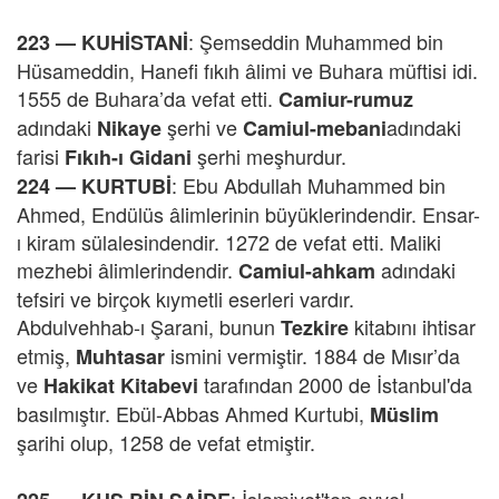
: Şemseddin Muhammed bin
223 —
KUHİSTANİ
Hüsameddin, Hanefi fıkıh âlimi ve Buhara müftisi idi.
1555 de Buhara’da vefat etti.
Camiur-rumuz
adındaki
şerhi ve
adındaki
Nikaye
Camiul-mebani
farisi
şerhi meşhurdur.
Fıkıh-ı Gidani
: Ebu Abdullah Muhammed bin
224 —
KURTUBİ
Ahmed, Endülüs âlimlerinin büyüklerindendir. Ensar-
ı kiram sülalesindendir. 1272 de vefat etti. Maliki
mezhebi âlimlerindendir.
adındaki
Camiul-ahkam
tefsiri ve birçok kıymetli eserleri vardır.
Abdulvehhab-ı Şarani, bunun
kitabını ihtisar
Tezkire
etmiş,
ismini vermiştir. 1884 de Mısır’da
Muhtasar
ve
tarafından 2000 de İstanbul'da
Hakikat Kitabevi
basılmıştır. Ebül-Abbas Ahmed Kurtubi,
Müslim
şarihi olup, 1258 de vefat etmiştir.