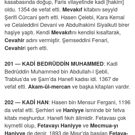
kasabasında doğup, Faris vilayetinde kadi [hakim]
oldu. 1354 de vefat etti.
kitabını seyyid
Mevakıf
Şerifi Cürcani şerh etti. Hasen Çelebi, Kara Kemal
ve Celaleddini Devani ve Abdulhakimi Siyalkuti birer
haşiye yaptı. Kendi
ını kendisi kısaltarak,
Mevakıf
adını vermiştir. Şemseddini Fenari,
Cevahir
i şerh etti.
Cevahir
: Kadi
201 —
KADİ BEDRÜDDİN MUHAMMED
Bedrüddin Muhammed bin Abdullah-i Şebli,
Trablus’da ve Şam’da Hanefi kadısı idi. 1367 de
vefat etti.
ve başka kitapları vardır.
Akam-ül-mercan
: Hasen bin Mensur Fergani, 1196
202 —
KADİ HAN
da vefat etti. Şerhleri ve
isminde bir fetva
Haniyye
kitabı meşhurdur. Hanefi fıkıh âlimidir. Fetavası çok
kıymetli olup,
ve
Fetavayı Haniyye
Mecmua-yı
de denir. 1893 de Mısır’da basılan
Haniyye
Fetava-