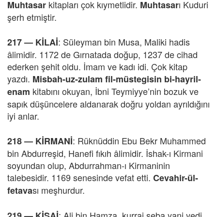
kitapları çok kıymetlidir.
ı Kuduri
Muhtasar
Muhtasar
şerh etmiştir.
: Süleyman bin Musa, Maliki hadis
217 —
KİLAİ
âlimidir. 1172 de Gırnatada doğup, 1237 de cihad
ederken şehit oldu. İmam ve kadı idi. Çok kitap
yazdı.
Misbah-uz-zulam fil-müstegisin bi-hayril-
kitabını okuyan, İbni Teymiyye’nin bozuk ve
enam
sapık düşüncelere aldanarak doğru yoldan ayrıldığını
iyi anlar.
: Rüknüddin Ebu Bekr Muhammed
218 —
KİRMANİ
bin Abdurreşid, Hanefi fıkıh âlimidir. İshak-ı Kirmani
soyundan olup, Abdurrahman-ı Kirmaninin
talebesidir. 1169 senesinde vefat etti.
Cevahir-ül-
sı meşhurdur.
fetava
: Ali bin Hamza, kurrai seba yani yedi
219 —
KİSAİ