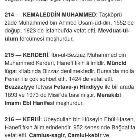
: Taşköprü
214 —
KEMALEDDİN MUHAMMED
zade Muhammed bin Ahmed Usam-üd-din, 1552 de
doğup, 1623 de İstanbul'da vefat etti.
Mevduat-ül-
tercümesi meşhurdur.
ulum
: İbn-ül-Bezzaz Muhammed bin
215 —
KERDERİ
Muhammed Kerderi, Hanefi fıkıh âlimidir.
Müncid
lügat kitabında Bizzaz denilmektedir. Bursa’da molla
Fenari ile çok sohbet etti. 1424 de vefat etti.
fetvası
ile bir arada
Bezzaziyye
Fetava-yı Hindiyye
1893 ve 1973 de Mısır’da basılmıştır.
Menakıbi
si meşhurdur.
imamı Ebi Hanife
: Ubeydullah bin Hüseyin Ebül-Hasen,
216 —
KERHİ
Hanefi fıkıh âlimlerindendir. 952 senesinde Bağdat’ta
vefat etti.
ve
Camius-sagir, Camiul-kebir