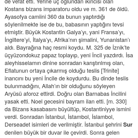
de vefat etti. Yerine üç oğlundan ikincisi olan
Kostans bizans imparatoru oldu ve m. 361 de öldü.
Ayasofya camiini 360 da bunun yaptırdığı
söylenilmekte ise de bu, babasının yaptığını tevsi
etmiştir. Büyük Kostantin Galya’yı, yani Fransa’yı,
İngiltere’yi, İtalya’yı, Afrika’nın şimalini, Yunanistan’ı
aldı. Bayrağına haç resmi koydu. M. 325 de İznik’te
üçyüzondokuz papaz toplayıp, yeni İncil yazdırdı. İsa
aleyhisselamın dinine sonradan karıştırılmış olan,
Eflatunun ortaya çıkarmış olduğu teslis [Trinite]
inancını bu yeni İncile de koydurdu. Bu dinde teslis
bulunmadığını, Allah’ın bir olduğunu söyleyen
Aryüsü aforoz ettirdi. Doğru olan Barnabas İncilini
yasak etti. Noel gecesini bayram ilan etti. [m. 330]
da Bizans kasabasını büyültüp, Kostantiniyye ismini
verdi. Sonradan İstanbul, İstambol, İslambol,
Derseadet isimleri de verilmiştir. İstanbul şehrini
Sur
denilen büyük bir duvar ile çevirdi. Sonra gelen