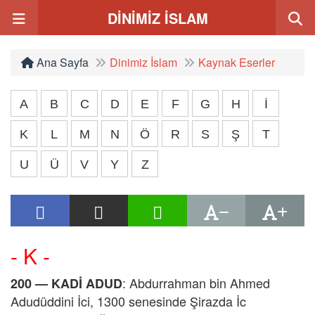
DİNİMİZ İSLAM
Ana Sayfa
Dinimiz İslam
Kaynak Eserler
A
B
C
D
E
F
G
H
İ
K
L
M
N
Ö
R
S
Ş
T
U
Ü
V
Y
Z
- K -
: Abdurrahman bin Ahmed
200 — KADİ ADUD
Adudüddini İci, 1300 senesinde Şirazda İc