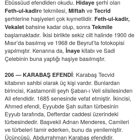
Ebüssüud efendiden okudu.
şerhi olan
Hidaye
e tekmilesi,
ve
Feth-ul-kadir
Miftah
Tecrid
şerhlerine haşiyeleri çok kıymetlidir.
Feth-ul-kadir,
bahsine kadar olup, sonra
Vekalet
Tekmile
başlamaktadır. İkisi birlikte sekiz cilt halinde 1900 de
Mısır’da basılmış ve 1968 de Beyrut’ta fotokopisi
yapılmıştır. Kenarına da,
kitabı ve Sadi
İnaye
Çelebinin buna yaptığı haşiye basılmıştır.
: Karabaş Tecvid
206 —
KARABAŞ EFENDİ
kitabının sahibi olarak üç kişi vardır. Bunlardan
birincisi, Kastamonili şeyh Şaban-ı Veli silsilesinden
Ali efendidir. 1685 senesinde vefat etmiştir. İkincisi,
Ahmed efendi, Eyyubde Şah sultan türbesinin
Eyyub tarafında, Defterdar caddesi üzerindeki
türbesindedir. Başvekil Adnan Menderes, Camileri
ve türbeleri tamir ederken, bunu da yenilemiştir.
Üçüncüsü, Abdurrahman Karabaş efendidir.