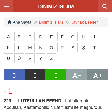
DİNİMİZ İSLAM
Ana Sayfa
Dinimiz İslam
Kaynak Eserler
A
B
C
D
E
F
G
H
İ
K
L
M
N
Ö
R
S
Ş
T
U
Ü
V
Y
Z
- L -
: Lutfullah bin
229 —
LUTFULLAH EFENDİ
Abdullah, Kastamonilidir. Latifi ismi ile meşhurdur.