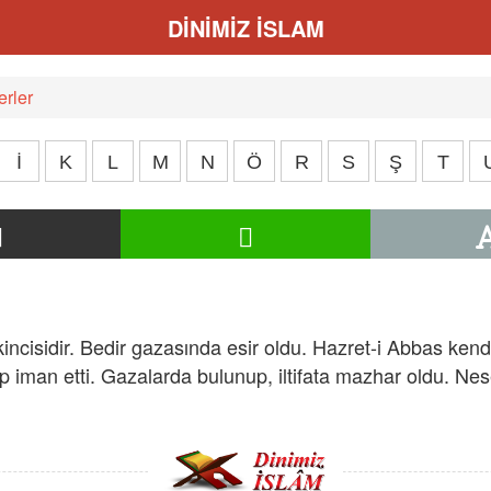
DİNİMİZ İSLAM
rler
İ
K
L
M
N
Ö
R
S
Ş
T
kincisidir. Bedir gazasında esir oldu. Hazret-i Abbas kend
 iman etti. Gazalarda bulunup, iltifata mazhar oldu. Neseb