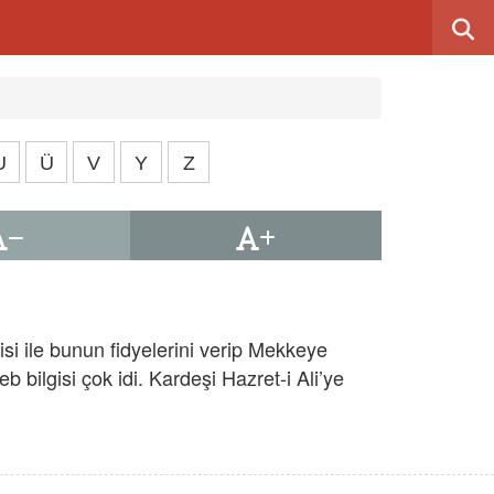
U
Ü
V
Y
Z
isi ile bunun fidyelerini verip Mekkeye
 bilgisi çok idi. Kardeşi Hazret-i Ali’ye