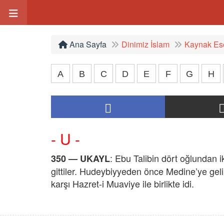
Ana Sayfa
Dinimiz İslam
Kaynak Ese
A
B
C
D
E
F
G
H
- U -
: Ebu Talibin dört oğlundan i
350 —
UKAYL
gittiler. Hudeybiyyeden önce Medine’ye gelip
karşı Hazret-i Muaviye ile birlikte idi.