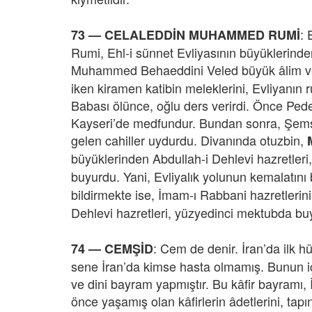
: 
73 — CELALEDDİN MUHAMMED RUMİ
Rumi, Ehl-i sünnet Evliyasının büyüklerind
Muhammed Behaeddini Veled büyük âlim ve V
iken kiramen katibin meleklerini, Evliyanın 
Babası ölünce, oğlu ders verirdi. Önce Ped
Kayseri’de medfundur. Bundan sonra, Şemsed
gelen cahiller uydurdu. Divanında otuzbin,
büyüklerinden Abdullah-i Dehlevi hazretleri,
buyurdu. Yani, Evliyalık yolunun kemalatını 
bildirmekte ise, İmam-ı Rabbani hazretlerin
Dehlevi hazretleri, yüzyedinci mektubda buy
:
Cem de denir. İran’da ilk 
74 — CEMŞİD
sene İran’da kimse hasta olmamış. Bunun için
ve dini bayram yapmıştır. Bu kâfir bayramı,
önce yaşamış olan kâfirlerin âdetlerini, tap