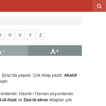
U
Ü
V
Y
Z
 Şiraz’da yaşadı. Çok kitap yazdı.
Akaidi
ştir.
hindendir. Hazret-i Osman soyundandır.
ve
kitapları çok
d-ül-füad
Zad-ül-ebrar