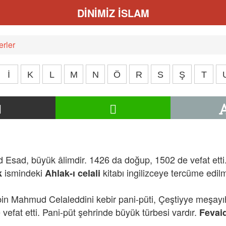
DİNİMİZ İSLAM
rler
İ
K
L
M
N
Ö
R
S
Ş
T
sad, büyük âlimdir. 1426 da doğup, 1502 de vefat etti.
ismindeki
kitabı ingilizceye tercüme edilmi
k
Ahlak-ı celali
n Mahmud Celaleddini kebir pani-püti, Çeştiyye meşayı
 vefat etti. Pani-püt şehrinde büyük türbesi vardır.
Fevai