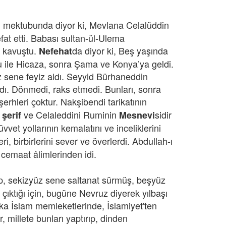
i mektubunda diyor ki, Mevlana Celalüddin
at etti. Babası sultan-ül-Ulema
e kavuştu.
da diyor ki, Beş yaşında
Nefehat
ğlu ile Hicaza, sonra Şama ve Konya’ya geldi.
z sene feyiz aldı. Seyyid Bürhaneddin
ı. Dönmedi, raks etmedi. Bunları, sonra
 şerhleri çoktur. Nakşibendi tarikatının
ve Celaleddini Ruminin
sidir
 şerif
Mesnevi
üvvet yollarının kemalatını ve inceliklerini
ri, birbirlerini sever ve överlerdi. Abdullah-ı
 cemaat âlimlerinden idi.
up, sekizyüz sene saltanat sürmüş, beşyüz
 çıktığı için, bugüne Nevruz diyerek yılbaşı
şka İslam memleketlerinde, İslamiyet'ten
 millete bunları yaptırıp, dinden