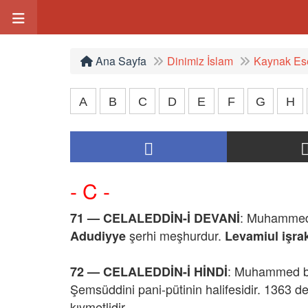
Ana Sayfa
Dinimiz İslam
Kaynak Ese
A
B
C
D
E
F
G
H
- C -
: Muhammed E
71 — CELALEDDİN-İ DEVANİ
şerhi meşhurdur.
Adudiyye
Levamiul işra
: Muhammed bi
72 — CELALEDDİN-İ HİNDİ
Şemsüddini pani-pütinin halifesidir. 1363 de
kıymetlidir.