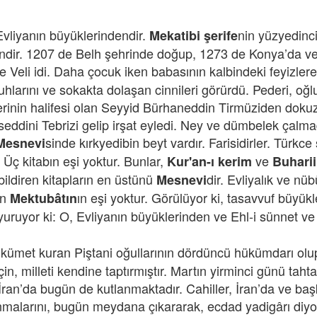
Evliyanın büyüklerindendir.
nin yüzyedinc
Mekatibi şerife
endir. 1207 de Belh şehrinde doğup, 1273 de Konya’da vef
eli idi. Daha çocuk iken babasının kalbindeki feyizler
ruhlarını ve sokakta dolaşan cinnileri görürdü. Pederi, o
erinin halifesi olan Seyyid Bürhaneddin Tirmüziden doku
dini Tebrizi gelip irşat eyledi. Ney ve dümbelek çalmad
sinde kırkyedibin beyt vardır. Farisidirler. Türkce
Mesnevi
 Üç kitabın eşi yoktur. Bunlar,
ve
Kur'an-ı kerim
Buharii
bildiren kitapların en üstünü
dir. Evliyalık ve nüb
Mesnevi
in
ın eşi yoktur. Görülüyor ki, tasavvuf büyükle
Mektubâtın
uruyor ki: O, Evliyanın büyüklerinden ve Ehl-i sünnet ve
hükümet kuran Piştani oğullarının dördüncü hükümdarı ol
, milleti kendine taptırmıştır. Martın yirminci günü tahta
 İran’da bugün de kutlanmaktadır. Cahiller, İran’da ve ba
ınmalarını, bugün meydana çıkararak, ecdad yadigârı diyor,