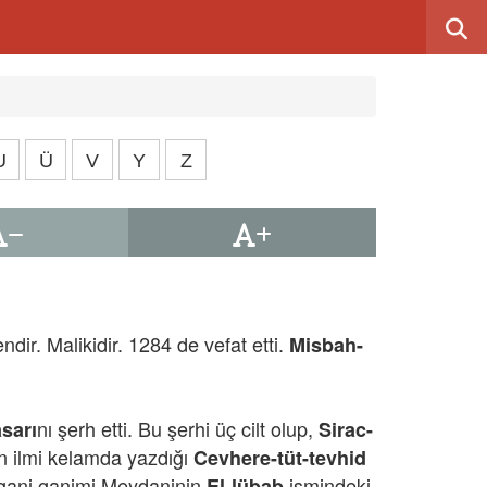
U
Ü
V
Y
Z
r. Malikidir. 1284 de vefat etti.
Misbah-
nı şerh etti. Bu şerhi üç cilt olup,
sarı
Sirac-
in ilmi kelamda yazdığı
Cevhere-tüt-tevhid
ulgani ganimi Meydaninin
ismindeki
El-lübab