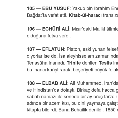
: Yakub bin İbrahim En
105 — EBU YUSÜF
Bağdat’ta vefat etti.
ı fransı
Kitab-ül-harac
: Mısır’daki Maliki âli
106 — ECHÜRİ ALİ
olduğuna fetva verdi.
: Platon, eski yunan felse
107 — EFLATUN
diyorlar ise de, İsa aleyhisselam zamanınd
Tenasüha inanırdı.
denilen
ina
Trinite
Teslis
bu inancı karıştırarak, beşeriyeti büyük fela
:
Ali Muhammed, İran’da 
108 — ELBAB ALİ
ve Hindistan’da dolaştı. Birkaç defa hacca gi
sabah namazı ile senede bir ay oruç farzdır
adında bir acem kızı, bu dini yaymaya çalıştı
kitapta bildirdi. Buna Behailik denildi. 1850