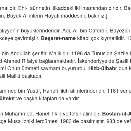
İsmaildir. Ehl-i sünnetin itikaddaki iki imamından biridir. Ba
için, Büyük Âlimlerin Hayatı maddesine bakınız.]
 aliyyenin büyüklerindendir. Adı, Ali bin Caferdir. Bayezid
kceye çevirmiştir.
kitabı çok kıymetlidir. 
Beşaret-name
 bin Abdullah şeriftir. Malikidir. 1196 da Tunus’da Şazile 
 Ahmed Rıfaiye bağlanmaktadır. İskenderiyye’de Şazili tar
dimi Onun ümmeti saymam buyururdu.
dua 
Hizb-ülbahr
ili Maliki başkadır.
mmed bin Yusüf, Hanefi fıkıh âlimlerindendir. 1161 sene
ve başka kitapları da vardır.
ltekıt
in Muhammed, Hanefi fıkıh ve tefsir âlimidir.
Bostan-ül-A
kçe Musa İzniki tercümesi 1983 de basılmıştır. 983 de vefa