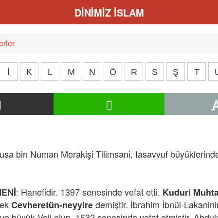
DİNİMİZ İSLAM
rler
İ
K
L
M
N
Ö
R
S
Ş
T
 bin Numan Merakişi Tilimsani, tasavvuf büyüklerindendi
: Hanefidir. 1397 senesinde vefat etti.
MENİ
Kuduri Muhta
rek
demiştir. İbrahim İbnül-Lakanin
Cevheretün-neyyire
i ve büyük Veli olup, 1632 senesinde vefat etmiştir. Abd