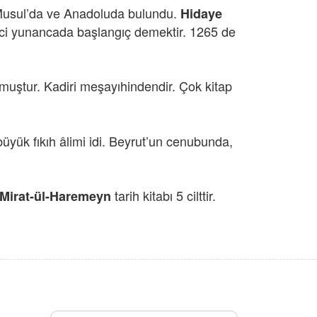
. Musul’da ve Anadoluda bulundu.
Hidaye
ci yunancada başlangıç demektir. 1265 de
lmuştur. Kadiri meşayıhindendir. Çok kitap
yük fıkıh âlimi idi. Beyrut’un cenubunda,
tarih kitabı 5 cilttir.
Mirat-ül-Haremeyn