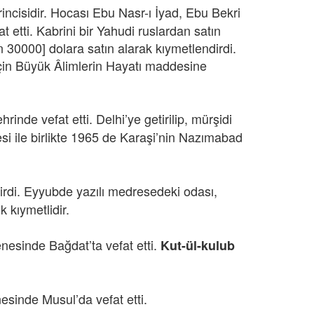
ncisidir. Hocası Ebu Nasr-ı İyad, Ebu Bekri
etti. Kabrini bir Yahudi ruslardan satın
n 30000] dolara satın alarak kıymetlendirdi.
 için Büyük Âlimlerin Hayatı maddesine
e vefat etti. Delhi’ye getirilip, mürşidi
esi ile birlikte 1965 de Karaşi’nin Nazımabad
irdi. Eyyubde yazılı medresedeki odası,
 kıymetlidir.
nesinde Bağdat’ta vefat etti.
Kut-ül-kulub
sinde Musul’da vefat etti.