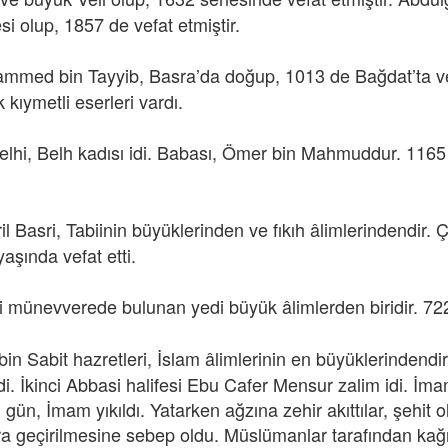
si olup, 1857 de vefat etmiştir.
mmed bin Tayyib, Basra’da doğup, 1013 de Bağdat’ta vefat
 kıymetli eserleri vardı.
elhi, Belh kadısı idi. Babası, Ömer bin Mahmuddur. 1165 
il Basri, Tabiinin büyüklerinden ve fıkıh âlimlerindendir.
aşında vefat etti.
i münevverede bulunan yedi büyük âlimlerden biridir. 722 
n Sabit hazretleri, İslam âlimlerinin en büyüklerindendi
i. İkinci Abbasi halifesi Ebu Cafer Mensur zalim idi. İma
 İmam yıkıldı. Yatarken ağzına zehir akıttılar, şehit oldu.
lara geçirilmesine sebep oldu. Müslümanlar tarafından ka