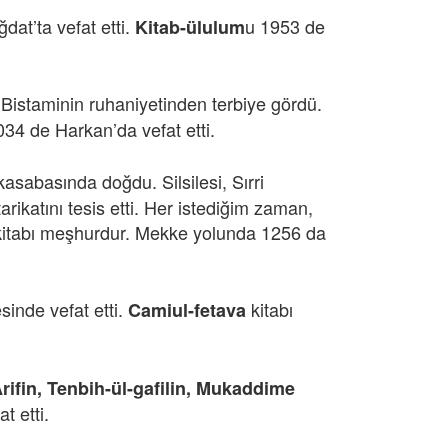
ğdat’ta vefat etti.
u 1953 de
Kitab-ülulum
i Bistaminin ruhaniyetinden terbiye gördü.
1034 de Harkan’da vefat etti.
kasabasında doğdu. Silsilesi, Sırri
ikatını tesis etti. Her istediğim zaman,
kitabı meşhurdur. Mekke yolunda 1256 da
sinde vefat etti.
kitabı
Camiul-fetava
rifin, Tenbih-ül-gafilin, Mukaddime
t etti.