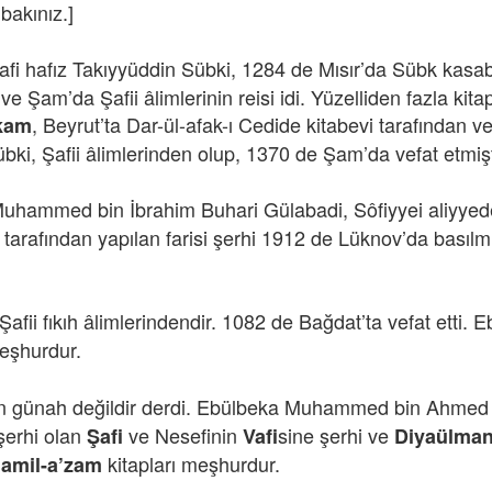
bakınız.]
kafi hafız Takıyyüddin Sübki, 1284 de Mısır’da Sübk kasa
ve Şam’da Şafii âlimlerinin reisi idi. Yüzelliden fazla kita
,
Beyrut’ta Dar-ül-afak-ı Cedide kitabevi tarafından ve
ikam
bki, Şafii âlimlerinden olup, 1370 de Şam’da vefat etmişt
uhammed bin İbrahim Buhari Gülabadi, Sôfiyyei aliyyede
tarafından yapılan farisi şerhi 1912 de Lüknov’da basılmı
, Şafii fıkıh âlimlerindendir. 1082 de Bağdat’ta vefat etti.
meşhurdur.
tün günah değildir derdi. Ebülbeka Muhammed bin Ahmed
erhi olan
ve Nesefinin
sine şerhi ve
Şafi
Vafi
Diyaülman
kitapları meşhurdur.
mamil-a’zam