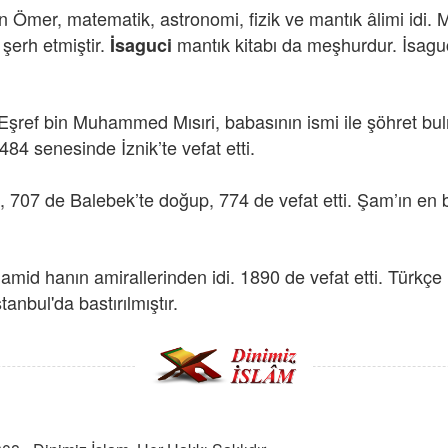
n Ömer, matematik, astronomi, fizik ve mantık âlimi idi
 şerh etmiştir.
mantık kitabı da meşhurdur. İsagu
İsaguci
 Eşref bin Muhammed Mısıri, babasının ismi ile şöhret bu
84 senesinde İznik’te vefat etti.
707 de Balebek’te doğup, 774 de vefat etti. Şam’ın en bü
hamid hanın amirallerinden idi. 1890 de vefat etti. Türkçe
tanbul'da bastırılmıştır.