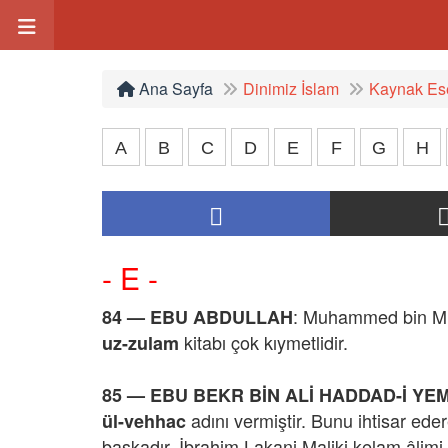
Ana Sayfa
Dinimiz İslam
Kaynak Ese
A
B
C
D
E
F
G
H
- E -
: Muhammed bin Musa
84 — EBU ABDULLAH
kitabı çok kıymetlidir.
uz-zulam
85 — EBU BEKR BİN ALİ HADDAD-İ YE
adını vermiştir. Bunu ihtisar ede
ül-vehhac
başkadır. İbrahim Lakani Maliki kelam âlim