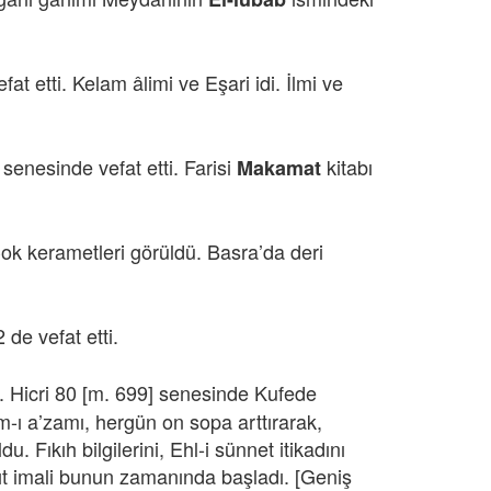
 etti. Kelam âlimi ve Eşari idi. İlmi ve
senesinde vefat etti. Farisi
kitabı
Makamat
 Çok kerametleri görüldü. Basra’da deri
de vefat etti.
r. Hicri 80 [m. 699] senesinde Kufede
m-ı a’zamı, hergün on sopa arttırarak,
 Fıkıh bilgilerini, Ehl-i sünnet itikadını
ğıt imali bunun zamanında başladı. [Geniş