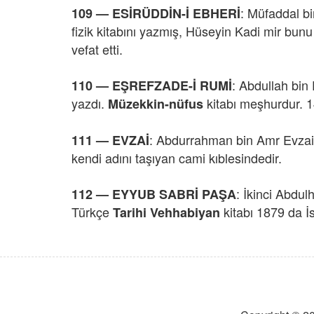
:
Müfaddal bi
109 — ESİRÜDDİN-İ EBHERİ
fizik kitabını yazmış, Hüseyin Kadi mir bunu
vefat etti.
: Abdullah bin
110 — EŞREFZADE-İ RUMİ
yazdı.
kitabı meşhurdur. 14
Müzekkin-nüfus
: Abdurrahman bin Amr Evzai, 
111 — EVZAİ
kendi adını taşıyan cami kıblesindedir.
: İkinci Abdul
112 — EYYUB SABRİ PAŞA
Türkçe
kitabı 1879 da İs
Tarihi Vehhabiyan