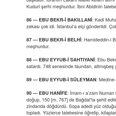
Kuduri şerhi meşhurdur. İbni Abidinin talebe
: Kadi Muha
86 — EBU BEKR-İ BAKILLANİ
zekası çok idi. İstanbul’a elçi gönderildi. Çok
: Hamideddin-i B
87 — EBU BEKR-İ BELHİ
meşhurdur.
: Ebu Bekr
88 — EBU EYYUB-İ SAHTIYANİ
satardı. 748 senesinde taundan, altmışbeş y
: Medine-
89 — EBU EYYUB-İ SÜLEYMAN
: İmam-ı a’zam Numan bi
90 — EBU HANİFE
doğup, 150 [m. 767] de Bağdat’ta şehit edild
zindanda döğdürdü. Sopa adedi yüz olduğu gün,
topladı. Yüzlerce talebesine öğretip, kitap