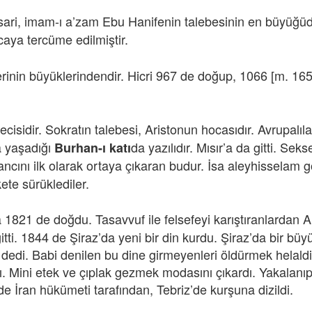
sari, imam-ı a’zam Ebu Hanifenin talebesinin en büyüğü
zcaya tercüme edilmiştir.
mlerinin büyüklerindendir. Hicri 967 de doğup, 1066 [m. 16
fecisidir. Sokratın talebesi, Aristonun hocasıdır. Avrupal
a yaşadığı
da yazılıdır. Mısır’a da gitti. Sek
Burhan-ı katı
ncını ilk olarak ortaya çıkaran budur. İsa aleyhisselam gö
kete sürüklediler.
1821 de doğdu. Tasavvuf ile felsefeyi karıştıranlardan A
tti. 1844 de Şiraz’da yeni bir din kurdu. Şiraz’da bir büyü
 dedi. Babi denilen bu dine girmeyenleri öldürmek helaldi
. Mini etek ve çıplak gezmek modasını çıkardı. Yakalanıp di
 de İran hükümeti tarafından, Tebriz’de kurşuna dizildi.