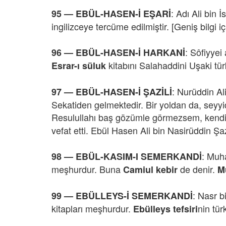
: Adı Ali bin 
95 — EBÜL-HASEN-İ EŞARİ
ingilizceye tercüme edilmiştir. [Geniş bilgi 
: Sôfiyyei
96 — EBÜL-HASEN-İ HARKANİ
kitabını Salahaddini Uşaki tür
Esrar-ı süluk
: Nurüddin Ali
97 — EBÜL-HASEN-İ ŞAZİLİ
Sekatiden gelmektedir. Bir yoldan da, seyyid
Resulullahı baş gözümle görmezsem, ken
vefat etti. Ebül Hasen Ali bin Nasirüddin Şaz
: Muha
98 — EBÜL-KASIM-I SEMERKANDİ
meşhurdur. Buna
de denir.
Camiul kebir
Mü
: Nasr b
99 — EBÜLLEYS-İ SEMERKANDİ
kitapları meşhurdur.
nin tür
Ebülleys tefsiri