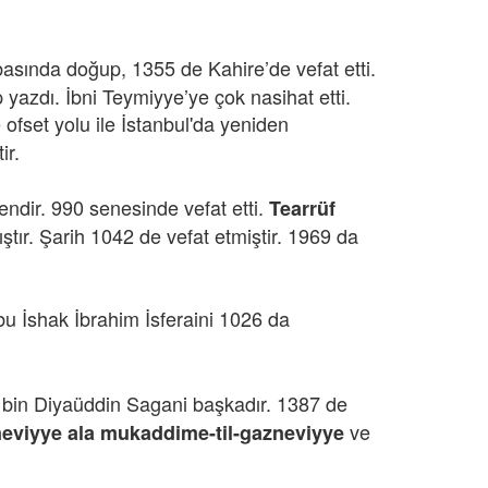
basında doğup, 1355 de Kahire’de vefat etti.
p yazdı. İbni Teymiyye’ye çok nasihat etti.
 ofset yolu ile İstanbul'da yeniden
ir.
ndir. 990 senesinde vefat etti.
Tearrüf
ştır. Şarih 1042 de vefat etmiştir. 1969 da
 Ebu İshak İbrahim İsferaini 1026 da
 bin Diyaüddin Sagani başkadır. 1387 de
ve
eviyye ala mukaddime-til-gazneviyye