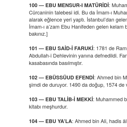
: Muham
100 — EBU MENSUR-I MATÜRİDİ
Cürcaninin talebesi idi. Bu da İmam-ı Muham
alarak eğlence yeri yaptı. İstanbul’dan gele
İmam-ı a’zam Ebu Hanifeden gelen kelam bilgi
bakınız.]
: 1781 de Ramp
101 — EBU SAİD-İ FARUKİ
Abdullah-i Dehlevinin yanına defnedildi. Far
kasabasında basılmıştır.
: Ahmed bin Mu
102 — EBÜSSÜUD EFENDİ
şimdi de duruyor. 1490 da doğup, 1574 de vefa
: Muhammed bin 
103 — EBU TALİB-İ MEKKİ
kitabı meşhurdur.
: Ahmed bin Ali, hadis âl
104 — EBU YA’LA