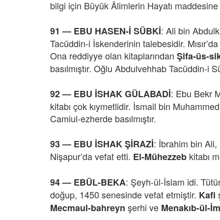
bilgi için Büyük Âlimlerin Hayatı maddesine 
: Ali bin Abdul
91 — EBU HASEN-İ SÜBKİ
Tacüddin-i İskenderinin talebesidir. Mısır’da 
Ona reddiyye olan kitaplarından
Şifa-üs-s
basılmıştır. Oğlu Abdulvehhab Tacüddin-i Sü
: Ebu Bekr M
92 — EBU İSHAK GÜLABADİ
kitabı çok kıymetlidir. İsmail bin Muhammed 
Camiul-ezherde basılmıştır.
: İbrahim bin Ali
93 — EBU İSHAK ŞİRAZİ
Nişapur’da vefat etti.
kitabı 
El-Mühezzeb
: Şeyh-ül-İslam idi. Tü
94 —
EBÜL-BEKA
doğup, 1450 senesinde vefat etmiştir.
ş
Kafi
şerhi ve
Mecmaul-bahreyn
Menakıb-ül-İ