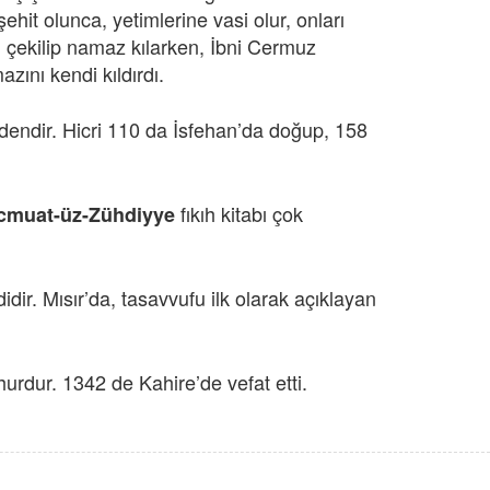
ehit olunca, yetimlerine vasi olur, onları
en çekilip namaz kılarken, İbni Cermuz
zını kendi kıldırdı.
ndendir. Hicri 110 da İsfehan’da doğup, 158
fıkıh kitabı çok
cmuat-üz-Zühdiyye
idir. Mısır’da, tasavvufu ilk olarak açıklayan
urdur. 1342 de Kahire’de vefat etti.