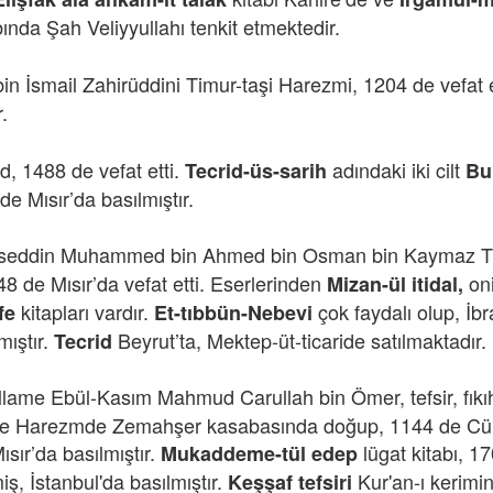
ında Şah Veliyyullahı tenkit etmektedir.
n İsmail Zahirüddini Timur-taşi Harezmi, 1204 de vefat et
r.
 1488 de vefat etti.
adındaki iki cilt
Tecrid-üs-sarih
Bu
de Mısır’da basılmıştır.
seddin Muhammed bin Ahmed bin Osman bin Kaymaz Türk
 de Mısır’da vefat etti. Eserlerinden
oni
Mizan-ül itidal,
kitapları vardır.
çok faydalı olup, İ
fe
Et-tıbbün-Nebevi
mıştır.
Beyrut’ta, Mektep-üt-ticaride satılmaktadır. 
Tecrid
llame Ebül-Kasım Mahmud Carullah bin Ömer, tefsir, fıkıh 
 de Harezmde Zemahşer kasabasında doğup, 1144 de Cürca
 Mısır’da basılmıştır.
lügat kitabı, 
Mukaddeme-tül edep
ş, İstanbul'da basılmıştır.
Kur'an-ı kerimin
Keşşaf tefsiri