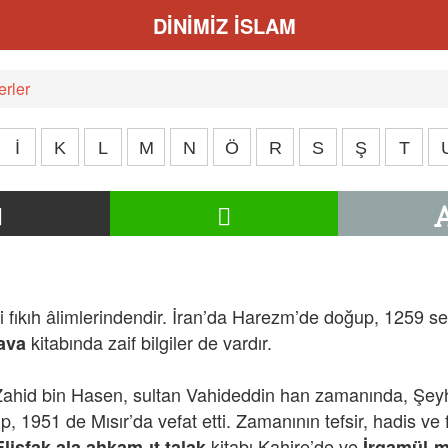
DİNİMİZ İSLAM
rler
İ
K
L
M
N
Ö
R
S
Ş
T
fıkıh âlimlerindendir. İran’da Harezm’de doğup, 1259 se
kitabında zaif bilgiler de vardır.
tava
hid bin Hasen, sultan Vahideddin han zamanında, Şeyh-
p, 1951 de Mısır’da vefat etti. Zamanının tefsir, hadis ve 
kitabı Kahire’de ve
Elişfak ala ahkam-ıt talak
İrgamül-