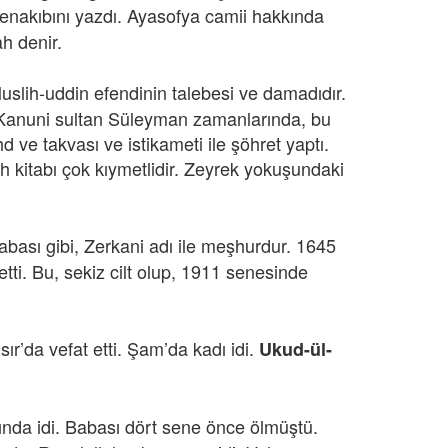
menakıbını yazdı. Ayasofya camii hakkında
ah denir.
Muslih-uddin efendinin talebesi ve damadıdır.
e Kanuni sultan Süleyman zamanlarında, bu
d ve takvası ve istikameti ile şöhret yaptı.
ıh kitabı çok kıymetlidir. Zeyrek yokuşundaki
abası gibi, Zerkani adı ile meşhurdur. 1645
 etti. Bu, sekiz cilt olup, 1911 senesinde
r’da vefat etti. Şam’da kadı idi.
Ukud-ül-
şında idi. Babası dört sene önce ölmüştü.