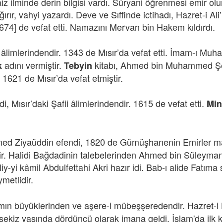
z ilminde derin bilgisi vardı. Süryani öğrenmesi emir ol
ır, vahyi yazardı. Deve ve Sıffinde ictihadı, Hazret-i Ali
 674] de vefat etti. Namazını Mervan bin Hakem kıldırdı.
h âlimlerindendir. 1343 de Mısır’da vefat etti. İmam-ı M
adını vermiştir.
kitabı, Ahmed bin Muhammed Şelb
k
Tebyin
 1621 de Mısır’da vefat etmiştir.
i, Mısır’daki Şafii âlimlerindendir. 1615 de vefat etti.
Min
med Ziyaüddin efendi, 1820 de Gümüşhanenin Emirler ma
ir. Halidi Bağdadinin talebelerinden Ahmed bin Süleyman
iy-yi kâmil Abdulfettahi Akri hazır idi. Bab-ı alide Fatıma
metlidir.
amın büyüklerinden ve aşere-i mübeşşeredendir. Hazret-i 
nsekiz yaşında dördüncü olarak imana geldi. İslam'da ilk 