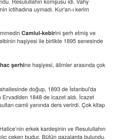
undu. Resulullahın komşusu idi. Vahy
’nin ictihadına uymadı. Kur'an-ı kerim
uhammedin
ini şerh etmiş ve
Camiul-kebir
inin haşiyesi ile birlikte 1895 senesinde
ne haşiyesi, âlimler arasında çok
hac şerhi
hallesinde doğup, 1893 de İstanbul'da
 Ervadiden 1848 de icazet aldı. İcazet
 sultan camii yanında ders verirdi. Çok kitap
Hatice’nin erkek kardeşinin ve Resulullahın
kılıç çeken budur. Bütün gazalarda bulundu.