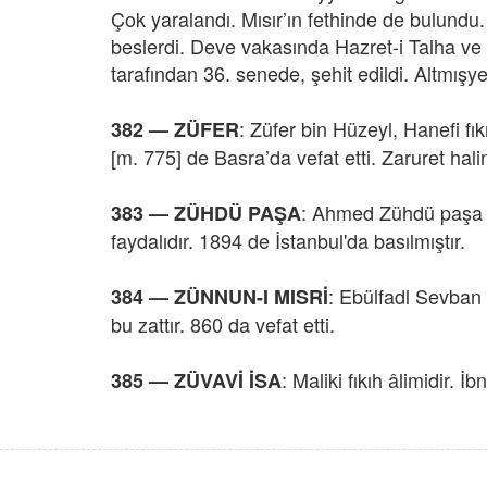
Çok yaralandı. Mısır’ın fethinde de bulundu. 
beslerdi. Deve vakasında Hazret-i Talha ve Ha
tarafından 36. senede, şehit edildi. Altmışye
: Züfer bin Hüzeyl, Hanefi f
382 —
ZÜFER
[m. 775] de Basra’da vefat etti. Zaruret hal
: Ahmed Zühdü paşa se
383 —
ZÜHDÜ PAŞA
faydalıdır. 1894 de İstanbul'da basılmıştır.
: Ebülfadl Sevban b
384 —
ZÜNNUN-I MISRİ
bu zattır. 860 da vefat etti.
: Maliki fıkıh âlimidir. 
385 —
ZÜVAVİ İSA