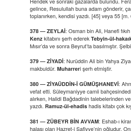
Hendek ve sonraki gazalarda bulundu. Ferai
gelince, Resulullah buna adam gönderir, çağır
toplanırken, kendisi yazdı. [45] veya 55 [m.
: Osman bin Ali, Hanefi fıkı
378 —
ZEYLAİ
kitabını şerh ederek
Kenz
Tebyin-ül-hakaı
Mısır’da ve sonra Beyrut’ta basılmıştır. Şelbi
: Nurüddin Ali bin Yahya Ziyad
379 —
ZİYADİ
makbuldür.
i şerh etmiştir.
Muharrer
: Ah
380 —
ZİYAÜDDİN-İ GÜMÜŞHANEVİ
vefat etti. Süleymaniyye camii bahçesinded
alırken, Halidi Bağdadinin talebelerinden vel
yazdı.
hadis kitabı çok kıy
Ramuz-ül-ehadis
: Eshab-ı kir
381 —
ZÜBEYR BİN AVVAM
halası olan Hazret-i Safiyye’nin oğludur. O