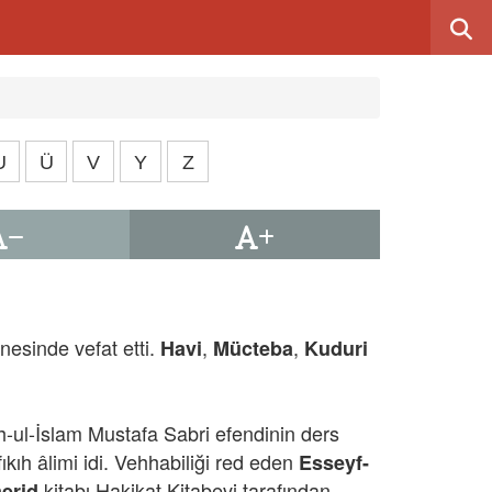
U
Ü
V
Y
Z
nesinde vefat etti.
,
,
Havi
Mücteba
Kuduri
ul-İslam Mustafa Sabri efendinin ders
fıkıh âlimi idi. Vehhabiliği red eden
Esseyf-
kitabı Hakikat Kitabevi tarafından
merid