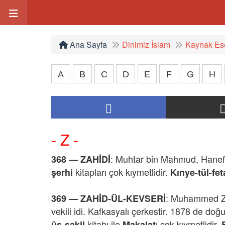
Ana Sayfa
Dinimiz İslam
Kaynak Ese
A
B
C
D
E
F
G
H
- Z -
: Muhtar bin Mahmud, Hanefi 
368 — ZAHİDİ
kitapları çok kıymetlidir.
şerhi
Kınye-tül-fe
: Muhammed Za
369 —
ZAHİD-ÜL-KEVSERİ
vekili idi. Kafkasyalı çerkestir. 1878 de doğu
kitabı ile
ı çok kıymetlidir.
üs-sakil
Makalat