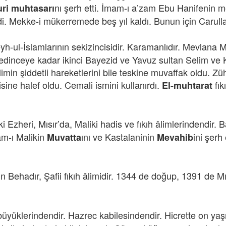
nı şerh etti. İmam-ı a’zam Ebu Hanifenin 
ri muhtasarı
a idi. Mekke-i mükerremede beş yıl kaldı. Bunun için Carull
yh-ul-İslamlarının sekizincisidir. Karamanlıdır. Mevlana 
 edinceye kadar ikinci Bayezid ve Yavuz sultan Selim v
min şiddetli hareketlerini bile teskine muvaffak oldu. Züh
ne halef oldu. Cemali ismini kullanırdı.
fık
El-muhtarat
zheri, Mısır’da, Maliki hadis ve fıkıh âlimlerindendir. B
am-ı Malikin
ını ve Kastalaninin
ini şerh
Muvatta
Mevahib
ehadır, Şafii fıkıh âlimidir. 1344 de doğup, 1391 de Mısı
büyüklerindendir. Hazrec kabilesindendir. Hicrette on ya