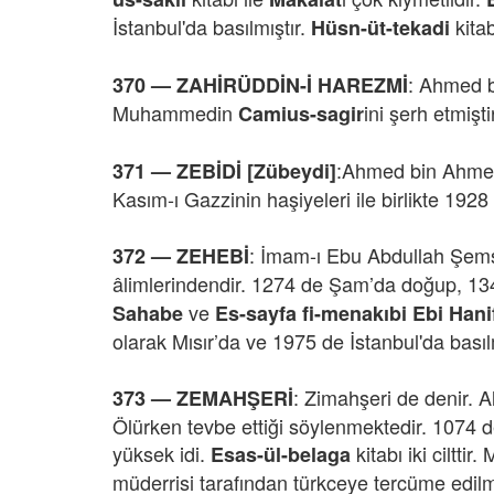
İstanbul'da basılmıştır.
kitab
Hüsn-üt-tekadi
: Ahmed bi
370 —
ZAHİRÜDDİN-İ HAREZMİ
Muhammedin
ini şerh etmişti
Camius-sagir
:Ahmed bin Ahmed,
371 — ZEBİDİ [Zübeydi]
Kasım-ı Gazzinin haşiyeleri ile birlikte 1928 
: İmam-ı Ebu Abdullah Şem
372 —
ZEHEBİ
âlimlerindendir. 1274 de Şam’da doğup, 1348
ve
Sahabe
Es-sayfa fi-menakıbi Ebi Hani
olarak Mısır’da ve 1975 de İstanbul'da basıl
:
Zimahşeri de denir. A
373 —
ZEMAHŞERİ
Ölürken tevbe ettiği söylenmektedir. 1074
yüksek idi.
kitabı iki cilttir.
Esas-ül-belaga
müderrisi tarafından türkceye tercüme edilmi