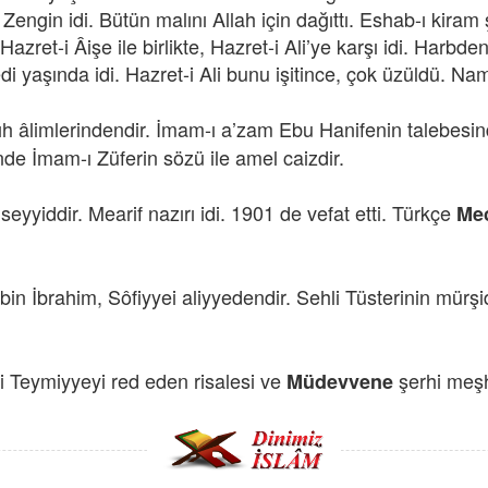
Zengin idi. Bütün malını Allah için dağıttı. Eshab-ı kiram ş
zret-i Âişe ile birlikte, Hazret-i Ali’ye karşı idi. Harbd
di yaşında idi. Hazret-i Ali bunu işitince, çok üzüldü. Nama
ıkıh âlimlerindendir. İmam-ı a’zam Ebu Hanifenin talebesi
inde İmam-ı Züferin sözü ile amel caizdir.
yyiddir. Mearif nazırı idi. 1901 de vefat etti. Türkçe
Me
in İbrahim, Sôfiyyei aliyyedendir. Sehli Tüsterinin mürşid
İbni Teymiyyeyi red eden risalesi ve
şerhi meşh
Müdevvene