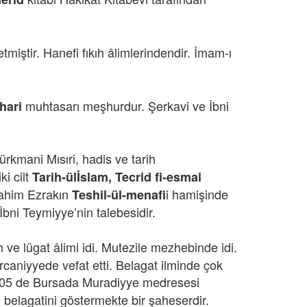
miştir. Hanefi fıkıh âlimlerindendir. İmam-ı
muhtasarı meşhurdur. Şerkavi ve İbni
hari
mani Mısıri, hadis ve tarih
ki cilt
Tarih-ülİslam, Tecrid fi-esmai
brahim Ezrakın
i hamişinde
Teshil-ül-menafi
İbni Teymiyye’nin talebesidir.
ve lügat âlimi idi. Mutezile mezhebinde idi.
niyyede vefat etti. Belagat ilminde çok
1705 de Bursada Muradiyye medresesi
 belagatini göstermekte bir şaheserdir.