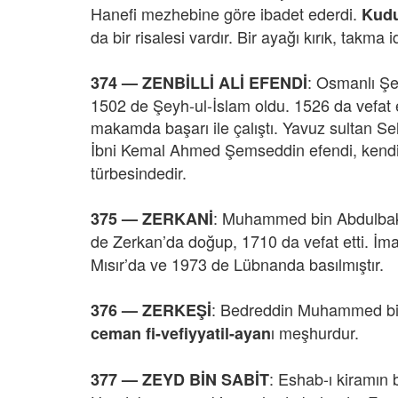
Hanefi mezhebine göre ibadet ederdi.
Kudu
da bir risalesi vardır. Bir ayağı kırık, takm
: Osmanlı Şe
374 —
ZENBİLLİ ALİ EFENDİ
1502 de Şeyh-ul-İslam oldu. 1526 da vefat
makamda başarı ile çalıştı. Yavuz sultan Seli
İbni Kemal Ahmed Şemseddin efendi, kendisi
türbesindedir.
: Muhammed bin Abdulbaki E
375 —
ZERKANİ
de Zerkan’da doğup, 1710 da vefat etti. İm
Mısır’da ve 1973 de Lübnanda basılmıştır.
: Bedreddin Muhammed bin B
376 —
ZERKEŞİ
ı meşhurdur.
ceman fi-vefiyyatil-ayan
: Eshab-ı kiramın 
377 —
ZEYD BİN SABİT