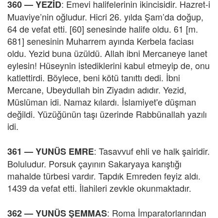
: Emevi halifelerinin ikincisidir. Hazret-i
360 — YEZİD
Muaviye’nin oğludur. Hicri 26. yılda Şam’da doğup,
64 de vefat etti. [60] senesinde halife oldu. 61 [m.
681] senesinin Muharrem ayında Kerbela faciası
oldu. Yezid buna üzüldü. Allah ibni Mercaneye lanet
eylesin! Hüseynin istediklerini kabul etmeyip de, onu
katlettirdi. Böylece, beni kötü tanıttı dedi. İbni
Mercane, Ubeydullah bin Ziyadın adıdır. Yezid,
Müslüman idi. Namaz kılardı. İslamiyet'e düşman
değildi. Yüzüğünün taşı üzerinde Rabbünallah yazılı
idi.
: Tasavvuf ehli ve halk şairidir.
361 —
YUNÜS EMRE
Boluludur. Porsuk çayının Sakaryaya karıştığı
mahalde türbesi vardır. Tapdık Emreden feyiz aldı.
1439 da vefat etti. İlahileri zevkle okunmaktadır.
: Roma İmparatorlarından
362 — YUNÜS ŞEMMAS