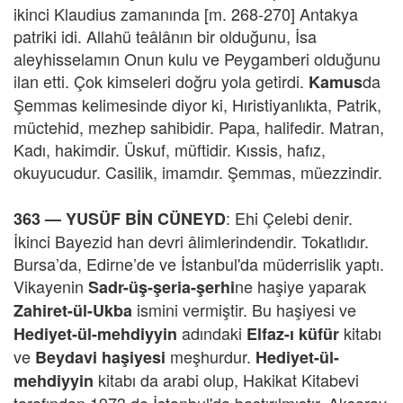
ikinci Klaudius zamanında [m. 268-270] Antakya
patriki idi. Allahü teâlânın bir olduğunu, İsa
aleyhisselamın Onun kulu ve Peygamberi olduğunu
ilan etti. Çok kimseleri doğru yola getirdi.
da
Kamus
Şemmas kelimesinde diyor ki, Hıristiyanlıkta, Patrik,
müctehid, mezhep sahibidir. Papa, halifedir. Matran,
Kadı, hakimdir. Üskuf, müftidir. Kıssis, hafız,
okuyucudur. Casilik, imamdır. Şemmas, müezzindir.
: Ehi Çelebi denir.
363 — YUSÜF BİN CÜNEYD
İkinci Bayezid han devri âlimlerindendir. Tokatlıdır.
Bursa’da, Edirne’de ve İstanbul'da müderrislik yaptı.
Vikayenin
ne haşiye yaparak
Sadr-üş-şeria-şerhi
ismini vermiştir. Bu haşiyesi ve
Zahiret-ül-Ukba
adındaki
kitabı
Hediyet-ül-mehdiyyin
Elfaz-ı küfür
ve
meşhurdur.
Beydavi haşiyesi
Hediyet-ül-
kitabı da arabi olup, Hakikat Kitabevi
mehdiyyin