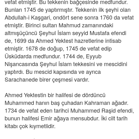
vefat etmiştir. Bu tekkenin bağçesinde medfundur.
Bunları 1745 de yaptırmıştır. Tekkenin ilk şeyhi olan
Abdullah-i Kaşgari, ondört sene sonra 1760 da vefat
etmiştir. Birinci sultan Mahmud zamanındaki
altmışüçüncü Şeyhul İslam seyyid Mustafa efendi
de, 1699 da Ahmed Yektest hazretlerine intisab
etmiştir. 1678 de doğup, 1745 de vefat edip
Üsküdarda medfundur. 1744 de, Eyyub
Nişancasında Şeyhul İslam tekkesini ve mescidini
yaptırdı. Bu mescid kapısında ve ayrıca
Sarachanede birer çeşmesi vardır.
Ahmed Yektestin bir halifesi de dördüncü
Muhammed hanın baş çuhadarı Kahraman ağadır.
1734 de vefat eden tarihci Muhammed Raşid efendi,
bunun halifesi Emir ağaya mensubdur. İki cilt tarih
kitabı çok kıymetlidir.