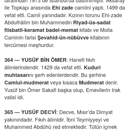
tarafından 1973 de İstanbul'da bastırılmıştır. Aksaray
ile Topkapı arasında
camiini yaptı. 1499 da
Ehi zade
vefat etti. Camii yanındadır. Kızının torunu Ehi-zade
Abdulhâlim bin Muhammedin
Riyad-üs-sadat
kitabı ve Molla
fiisbatil-keramat badel-memat
Caminin farisi
kitabının
Şevahid-ün-nübüvve
tercümesi meşhurdur.
: Hanefi fıkıh
364 —
YUSÜF BİN ÖMER
âlimlerindendir. 1429 da vefat etti.
Kuduri
nı şerh edenlerdendir. Bu şerhine
muhtasarı
veya kısaca
denir.
Camiul-mudmerat
Mudmerat
Yusüf bin Ömer Sakafi başka olup, Emevilerin Irak
valisi idi.
: Decve, Mısır’da Dimyat
365 —
YUSÜF DECVİ
yakınındadır. Fıkıh âlimidir. İbni Teymiyyeyi ve
Muhammed Abdühü red etmektedir. Tütün içmek