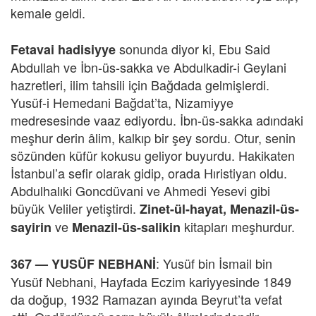
kemale geldi.
sonunda diyor ki, Ebu Said
Fetavai hadisiyye
Abdullah ve İbn-üs-sakka ve Abdulkadir-i Geylani
hazretleri, ilim tahsili için Bağdada gelmişlerdi.
Yusüf-i Hemedani Bağdat’ta, Nizamiyye
medresesinde vaaz ediyordu. İbn-üs-sakka adındaki
meşhur derin âlim, kalkıp bir şey sordu. Otur, senin
sözünden küfür kokusu geliyor buyurdu. Hakikaten
İstanbul’a sefir olarak gidip, orada Hıristiyan oldu.
Abdulhalıki Goncdüvani ve Ahmedi Yesevi gibi
büyük Veliler yetiştirdi.
Zinet-ül-hayat, Menazil-üs-
ve
kitapları meşhurdur.
sayirin
Menazil-üs-salikin
: Yusüf bin İsmail bin
367 — YUSÜF NEBHANİ
Yusüf Nebhani, Hayfada Eczim kariyyesinde 1849
da doğup, 1932 Ramazan ayında Beyrut’ta vefat