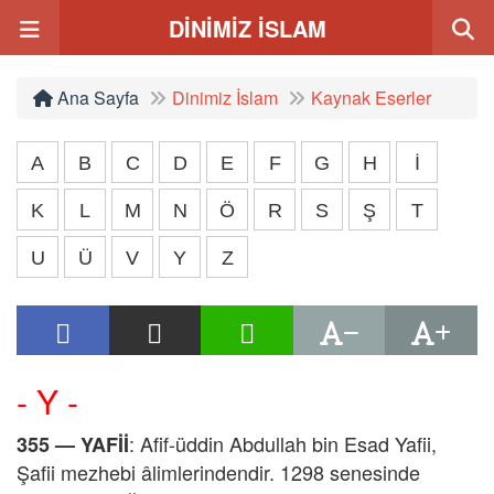
DİNİMİZ İSLAM
Ana Sayfa
Dinimiz İslam
Kaynak Eserler
A
B
C
D
E
F
G
H
İ
K
L
M
N
Ö
R
S
Ş
T
U
Ü
V
Y
Z
- Y -
: Afif-üddin Abdullah bin Esad Yafii,
355 —
YAFİİ
Şafii mezhebi âlimlerindendir. 1298 senesinde