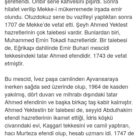
şereflendi. Onbir sene kahvesini pişirdi. Sonra
hilafet verilip Mekke-i mükerremede irşada emir
olundu. Otuzdokuz sene bu vazifeyi yaptıktan sonra
1707 de Mekke’de vefat etti. Şeyh Ahmed Yektest
hazretlerinin çok talebesi vardır. Bunlardan biri,
Muhammed Emin Tokadi hazretleridir. Bir talebesi
de, Eğrikapı dahilinde Emir Buhari mescidi
tekkesindeki tatar Ahmed efendidir. 1743 de vefat
etmiştir.
Bu mescid, İvez paşa camiinden Ayvansaraya
inerken sağda sed üzerinde olup, 1964 de kasden
yakılmış, dört duvarı ve mihrabı dışındaki tatar
Ahmed efendinin ve başka birkaç taş kabir kalmıştır.
Ahmed Yektestin bir talebesi de, seyyid Abdulhakim
efendi hazretlerinin ikamet ettiği, İdris köşkü
civarındaki evi, Kaşgari tekkesini ve camii yaptıran,
hacı Murteza efendi olup, hesab uzmanı idi. 1747 de