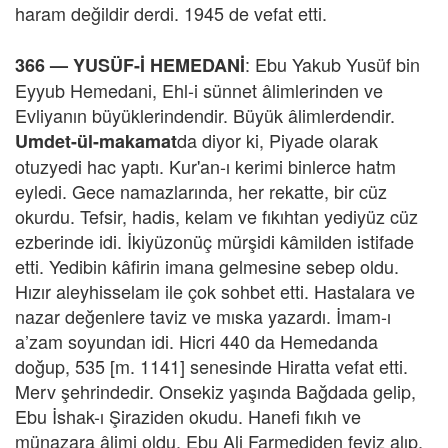
haram değildir derdi. 1945 de vefat etti.
: Ebu Yakub Yusüf bin
366 —
YUSÜF-İ HEMEDANİ
Eyyub Hemedani, Ehl-i sünnet âlimlerinden ve
Evliyanın büyüklerindendir. Büyük âlimlerdendir.
da diyor ki, Piyade olarak
Umdet-ül-makamat
otuzyedi hac yaptı. Kur'an-ı kerimi binlerce hatm
eyledi. Gece namazlarında, her rekatte, bir cüz
okurdu. Tefsir, hadis, kelam ve fıkıhtan yediyüz cüz
ezberinde idi. İkiyüzonüç mürşidi kâmilden istifade
etti. Yedibin kâfirin imana gelmesine sebep oldu.
Hızır aleyhisselam ile çok sohbet etti. Hastalara ve
nazar değenlere taviz ve mıska yazardı. İmam-ı
a’zam soyundan idi. Hicri 440 da Hemedanda
doğup, 535 [m. 1141] senesinde Hiratta vefat etti.
Merv şehrindedir. Onsekiz yaşında Bağdada gelip,
Ebu İshak-ı Şiraziden okudu. Hanefi fıkıh ve
münazara âlimi oldu. Ebu Ali Farmediden feyiz alıp,