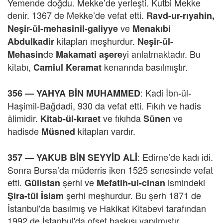
Yemende doğdu. Mekke’de yerleşti. Kutbi Mekke
denir. 1367 de Mekke’de vefat etti.
Ravd-ur-rıyahin,
ve
Neşir-ül-mehasinil-galiyye
Menakıbi
kitapları meşhurdur.
Abdulkadir
Neşir-ül-
de
yi anlatmaktadır. Bu
Mehasin
Makamati aşere
kitabı,
kenarında basılmıştır.
Camiul Keramat
: Kadi İbn-ül-
356 —
YAHYA BİN MUHAMMED
Haşimil-Bağdadi, 930 da vefat etti. Fıkıh ve hadis
âlimidir.
ve fıkıhda
ve
Kitab-ül-kıraet
Sünen
hadisde
kitapları vardır.
Müsned
: Edirne’de kadı idi.
357 —
YAKUB BİN SEYYİD ALİ
Sonra Bursa’da müderris iken 1525 senesinde vefat
etti.
şerhi ve
ismindeki
Gülistan
Mefatih-ul-cinan
şerhi meşhurdur. Bu şerh 1871 de
Şira-tül İslam
İstanbul'da basılmış ve Hakikat Kitabevi tarafından
1992 de İstanbul'da ofset baskısı yapılmıştır.