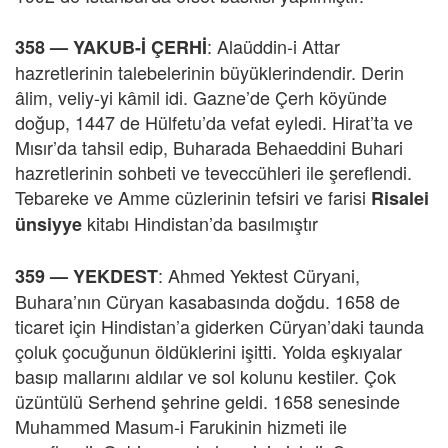
: Alaüddin-i Attar
358 —
YAKUB-İ ÇERHİ
hazretlerinin talebelerinin büyüklerindendir. Derin
âlim, veliy-yi kâmil idi. Gazne’de Çerh köyünde
doğup, 1447 de Hülfetu’da vefat eyledi. Hirat’ta ve
Mısır’da tahsil edip, Buharada Behaeddini Buhari
hazretlerinin sohbeti ve teveccühleri ile şereflendi.
Tebareke ve Amme cüzlerinin tefsiri ve farisi
Risalei
kitabı Hindistan’da basılmıştır
ünsiyye
: Ahmed Yektest Cüryani,
359 —
YEKDEST
Buhara’nın Cüryan kasabasında doğdu. 1658 de
ticaret için Hindistan’a giderken Cüryan’daki taunda
çoluk çocuğunun öldüklerini işitti. Yolda eşkıyalar
basıp mallarını aldılar ve sol kolunu kestiler. Çok
üzüntülü Serhend şehrine geldi. 1658 senesinde
Muhammed Masum-i Farukinin hizmeti ile