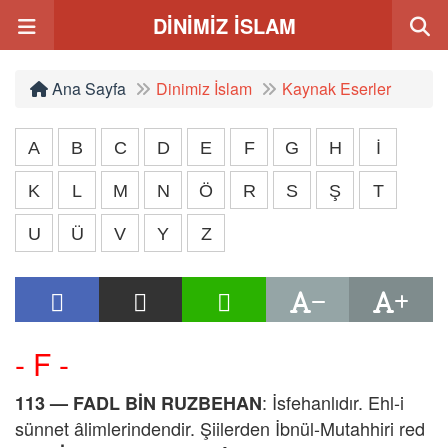
DİNİMİZ İSLAM
Ana Sayfa
Dinimiz İslam
Kaynak Eserler
A
B
C
D
E
F
G
H
İ
K
L
M
N
Ö
R
S
Ş
T
U
Ü
V
Y
Z
- F -
: İsfehanlıdır. Ehl-i
113 — FADL BİN RUZBEHAN
sünnet âlimlerindendir. Şiilerden İbnül-Mutahhiri red