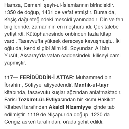
Hamza, Osmanlı şeyh-ul-İslamlarının birincisidir.
1350 de doğup, 1431 de vefat etmiştir. Bursa’da,
Keşiş dağı eteğindeki mescidi yanındadır. Din ve fen
bilgilerinde, zamanının en meşhuru idi. Çok talebe
yetiştirdi. Kütüphanesinde onbinden fazla kitap
vardı. Tasavvufta yüksek dereceye kavuşmuştu. İki
oğlu da, kendisi gibi âlim idi. Soyundan Ali bin
Yusüf, Aksaray’da vatan caddesindeki kiliseyi cami
yapmıştır.
: Muhammed bin
117— FERİDÜDDİN-İ ATTAR
İbrahim, Sôfiyyei aliyyedendir.
Mantık-ut-tayr
kitabında, tasavvufu kuşlar ağzından anlatmaktadır.
Farisi
sından bir kısmı Hakikat
Tezkiret-ül-Evliya
Kitabevi tarafından
içinde tab
Akaidi Nizamiyye
edilmiştir. 1119 de Nişapur’da doğup, 1230 da
Cengiz askeri tarafından, orada şehit edildi.