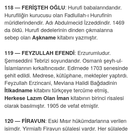
:
Hurufi babalarındandır.
118 — FERİŞTEH OĞLU
Hurufiliğin kurucusu olan Fadlullah-ı Hurufinin
müridlerindendir. Adı Abdulmecid İzzeddindir. 1469
da öldü. Hurufi dedelerinin dinden çıkmalarına
sebep olan
kitabını yazmıştır.
Aşkname
: Erzurumludur.
119 — FEYZULLAH EFENDİ
Şemseddini Tebrizi soyundandır. Osmanlı şeyh-ul-
İslamlarının kırkaltıncısıdır. Edirnede 1703 senesinde
şehit edildi. Medrese, kütüphane, mektepler yaptırdı.
Feyzullah Erzincani, Mevlana Halidi Bağdadinin
kitabını türkçeye tercüme etmiş,
İtikadname
kitabının birinci risalesi
Herkese Lazım Olan İman
olarak basılmıştır. 1905 de vefat etmiştir.
:
Eski Mısır hükümdarlarına verilen
120 —
FİRAVUN
isimdir. Yirmialtı Firavun sülalesi vardır. Her sülalede