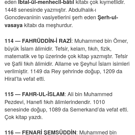
eden
kitabı çok kıymetlidir.
İbtal-ül-menhecil-bâtıl
1448 senesinde yazmıştır. Abdulhalık-ı
Goncdevaninin vasiyetlerini şerh eden
Şerh-ul-
kitabı da meşhurdur.
vasaya
: Muhammed bin Ömer,
114 — FAHRÜDDİN-İ RAZİ
büyük İslam âlimidir. Tefsir, kelam, fıkıh, fizik,
matematik ve tıp üzerinde çok kitap yazmıştır. Tefsir
ve Şafii fıkıh âlimidir. Allame ve Şeyhul İslam isimleri
verilmiştir. 1149 da Rey şehrinde doğup, 1209 da
Hirat’ta vefat etti.
: Ali bin Muhammed
115 — FAHR-UL-İSLAM
Pezdevi, Hanefi fıkıh âlimlerindendir. 1010
senesinde doğup, 1089 da Semerkand’da vefat etti.
Çok kitap yazdı.
: Muhammed bin
116 — FENARİ ŞEMSÜDDİN