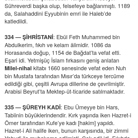
Sühreverdi başka olup, felsefeye bağlanmıştı. 1189
da, Salahaddini Eyyubinin emri ile Haleb’de
katledildi.
: Ebül Feth Muhammed bin
334 —
ŞİHRİSTANİ
Abdulkerim, fıkıh ve kelam âlimidir. 1086 da
Horasanda doğup, 1154 de Bağdat’ta vefat etti.
Eşari idi. Yetmişüç İslam fırkasını geniş anlatan
kitabı 1660 senesinde vefat eden Nuh
Milel-nihal
bin Mustafa tarafından Mısır’da türkceye tercüme
edildiği gibi, çeşitli Avrupa dillerine de çevrilmiştir.
Arabisi Beyrut’ta Mektep-üt-ticaride satılmaktadır.
: Ebu Ümeyye bin Hars,
335 —
ŞÜREYH KADİ
Tabiinin büyüklerindendir. Kırk yaşında iken Hazret-i
Ömer tarafından Kufe’ye kadı [hakim] yapıldı.
Hazret-i Ali halife iken, bunun karşısında, bir zimmi