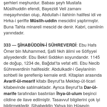
şerhleri meşhurdur. Babası şeyh Mustafa
Müslihuddin efendi, Bayezidi Veli zamanı
meşayıhından olup, Abdullah-i ilahinin halifesi idi ve
Hırka-i şerifte
mescidini yaptırmıştır.
Müslih-uddin
Buna Tahta minareli mescid de denir. Kabri, camiinin
yanındadır.
: Ebu Hafs
333 —
ŞİHABÜDDİN-İ SÜHREVERDİ
Ömer bin Muhammed, Şafii fıkıh âlimi ve Sôfiyyei
aliyyedendir. Ebu Bekri Sıddıkın soyundandır. 1145
de doğup, 1234 de, Bağdat’ta vefat etti. Ebu Necib
Sühreverdinin halifesidir. Abdulkadir-i Geylaninin
sohbeti ile şereflenip kemale erdi. Kitapları arasında
kitabı Beyrut’ta Mektep-üt-ticari
Avarif-ül-mearif
kitabevinde satılmaktadır. Ayrıca Beyrut’ta
Dar-ül-
tarafından bastırılan
beşinci
marife
İhya-ül-ulum
cildine de ilave edilmiştir. Tasavvuf bilgilerini çok iyi
bildirmektedir. Şihabeddin Yahya bin Hüseyin