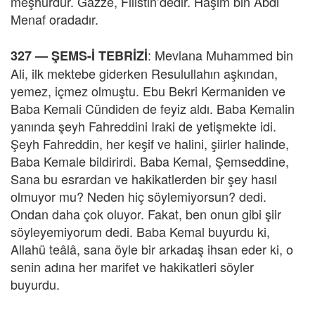
meşhurdur. Gazze, Filistin’dedir. Haşim bin Abdi
Menaf oradadır.
: Mevlana Muhammed bin
327 —
ŞEMS-İ TEBRİZİ
Ali, ilk mektebe giderken Resulullahın aşkından,
yemez, içmez olmuştu. Ebu Bekri Kermaniden ve
Baba Kemali Cündiden de feyiz aldı. Baba Kemalin
yanında şeyh Fahreddini Iraki de yetişmekte idi.
Şeyh Fahreddin, her keşif ve halini, şiirler halinde,
Baba Kemale bildirirdi. Baba Kemal, Şemseddine,
Sana bu esrardan ve hakikatlerden bir şey hasıl
olmuyor mu? Neden hiç söylemiyorsun? dedi.
Ondan daha çok oluyor. Fakat, ben onun gibi şiir
söyleyemiyorum dedi. Baba Kemal buyurdu ki,
Allahü teâlâ, sana öyle bir arkadaş ihsan eder ki, o
senin adına her marifet ve hakikatleri söyler
buyurdu.