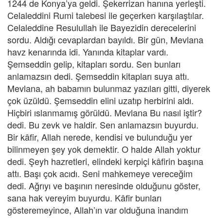
1244 de Konya’ya geldi. Şekerrizan hanına yerleşti.
Celaleddini Rumi talebesi ile geçerken karşılaştılar.
Celaleddine Resulullah ile Bayezidin derecelerini
sordu. Aldığı cevaplardan bayıldı. Bir gün, Mevlana
havz kenarında idi. Yanında kitaplar vardı.
Şemseddin gelip, kitapları sordu. Sen bunları
anlamazsın dedi. Şemseddin kitapları suya attı.
Mevlana, ah babamın bulunmaz yazıları gitti, diyerek
çok üzüldü. Şemseddin elini uzatıp herbirini aldı.
Hiçbiri ıslanmamış görüldü. Mevlana Bu nasıl iştir?
dedi. Bu zevk ve haldir. Sen anlamazsın buyurdu.
Bir kâfir, Allah nerede, kendisi ve bulunduğu yer
bilinmeyen şey yok demektir. O halde Allah yoktur
dedi. Şeyh hazretleri, elindeki kerpiçi kâfirin başına
attı. Başı çok acıdı. Seni mahkemeye vereceğim
dedi. Ağrıyı ve başının neresinde olduğunu göster,
sana hak vereyim buyurdu. Kâfir bunları
gösteremeyince, Allah’ın var olduğuna inandım