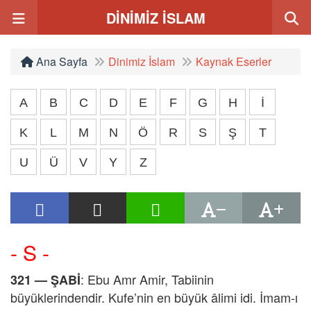
DİNİMİZ İSLAM
Ana Sayfa
Dinimiz İslam
Kaynak Eserler
A
B
C
D
E
F
G
H
İ
K
L
M
N
Ö
R
S
Ş
T
U
Ü
V
Y
Z
- S -
: Ebu Amr Amir, Tabiinin
321 —
ŞABİ
büyüklerindendir. Kufe’nin en büyük âlimi idi. İmam-ı