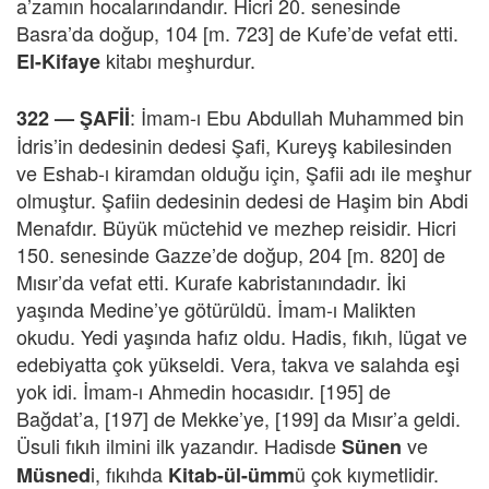
a’zamın hocalarındandır. Hicri 20. senesinde
Basra’da doğup, 104 [m. 723] de Kufe’de vefat etti.
kitabı meşhurdur.
El-Kifaye
: İmam-ı Ebu Abdullah Muhammed bin
322 —
ŞAFİİ
İdris’in dedesinin dedesi Şafi, Kureyş kabilesinden
ve Eshab-ı kiramdan olduğu için, Şafii adı ile meşhur
olmuştur. Şafiin dedesinin dedesi de Haşim bin Abdi
Menafdır. Büyük müctehid ve mezhep reisidir. Hicri
150. senesinde Gazze’de doğup, 204 [m. 820] de
Mısır’da vefat etti. Kurafe kabristanındadır. İki
yaşında Medine’ye götürüldü. İmam-ı Malikten
okudu. Yedi yaşında hafız oldu. Hadis, fıkıh, lügat ve
edebiyatta çok yükseldi. Vera, takva ve salahda eşi
yok idi. İmam-ı Ahmedin hocasıdır. [195] de
Bağdat’a, [197] de Mekke’ye, [199] da Mısır’a geldi.
Üsuli fıkıh ilmini ilk yazandır. Hadisde
ve
Sünen
i, fıkıhda
ü çok kıymetlidir.
Müsned
Kitab-ül-ümm