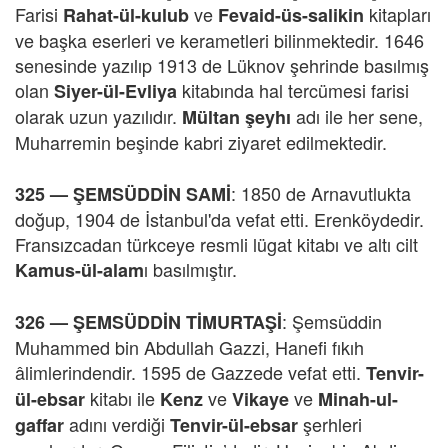
Farisi
ve
kitapları
Rahat-ül-kulub
Fevaid-üs-salikin
ve başka eserleri ve kerametleri bilinmektedir. 1646
senesinde yazılıp 1913 de Lüknov şehrinde basılmış
olan
kitabında hal tercümesi farisi
Siyer-ül-Evliya
olarak uzun yazılıdır.
adı ile her sene,
Mültan şeyhı
Muharremin beşinde kabri ziyaret edilmektedir.
:
1850 de Arnavutlukta
325 —
ŞEMSÜDDİN SAMİ
doğup, 1904 de İstanbul'da vefat etti. Erenköydedir.
Fransızcadan türkceye resmli lügat kitabı ve altı cilt
ı basılmıştır.
Kamus-ül-alam
: Şemsüddin
326 —
ŞEMSÜDDİN TİMURTAŞİ
Muhammed bin Abdullah Gazzi, Hanefi fıkıh
âlimlerindendir. 1595 de Gazzede vefat etti.
Tenvir-
kitabı ile
ve
ve
ül-ebsar
Kenz
Vikaye
Minah-ul-
adını verdiği
şerhleri
gaffar
Tenvir-ül-ebsar