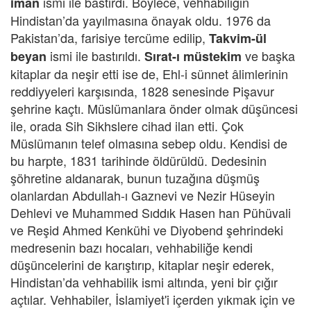
ismi ile bastırdı. Böylece, vehhabiliğin
iman
Hindistan’da yayılmasına önayak oldu. 1976 da
Pakistan’da, farisiye tercüme edilip,
Takvim-ül
ismi ile bastırıldı.
ve başka
beyan
Sırat-ı müstekim
kitaplar da neşir etti ise de, Ehl-i sünnet âlimlerinin
reddiyyeleri karşısında, 1828 senesinde Pişavur
şehrine kaçtı. Müslümanlara önder olmak düşüncesi
ile, orada Sih Sikhslere cihad ilan etti. Çok
Müslümanın telef olmasına sebep oldu. Kendisi de
bu harpte, 1831 tarihinde öldürüldü. Dedesinin
şöhretine aldanarak, bunun tuzağına düşmüş
olanlardan Abdullah-ı Gaznevi ve Nezir Hüseyin
Dehlevi ve Muhammed Sıddık Hasen han Pühüvali
ve Reşid Ahmed Kenkühi ve Diyobend şehrindeki
medresenin bazı hocaları, vehhabiliğe kendi
düşüncelerini de karıştırıp, kitaplar neşir ederek,
Hindistan’da vehhabilik ismi altında, yeni bir çığır
açtılar. Vehhabiler, İslamiyet'i içerden yıkmak için ve