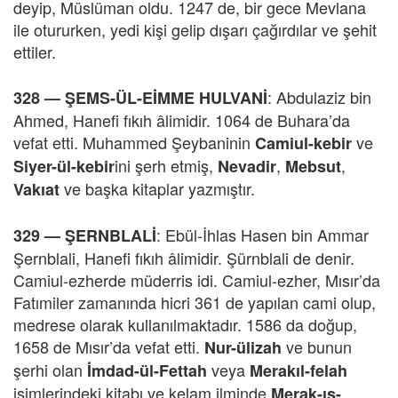
deyip, Müslüman oldu. 1247 de, bir gece Mevlana
ile otururken, yedi kişi gelip dışarı çağırdılar ve şehit
ettiler.
: Abdulaziz bin
328 —
ŞEMS-ÜL-EİMME HULVANİ
Ahmed, Hanefi fıkıh âlimidir. 1064 de Buhara’da
vefat etti. Muhammed Şeybaninin
ve
Camiul-kebir
ini şerh etmiş,
,
,
Siyer-ül-kebir
Nevadir
Mebsut
ve başka kitaplar yazmıştır.
Vakıat
: Ebül-İhlas Hasen bin Ammar
329 —
ŞERNBLALİ
Şernblali, Hanefi fıkıh âlimidir. Şürnblali de denir.
Camiul-ezherde müderris idi. Camiul-ezher, Mısır’da
Fatımiler zamanında hicri 361 de yapılan cami olup,
medrese olarak kullanılmaktadır. 1586 da doğup,
1658 de Mısır’da vefat etti.
ve bunun
Nur-ülizah
şerhi olan
veya
İmdad-ül-Fettah
Merakıl-felah
isimlerindeki kitabı ve kelam ilminde
Merak-ıs-