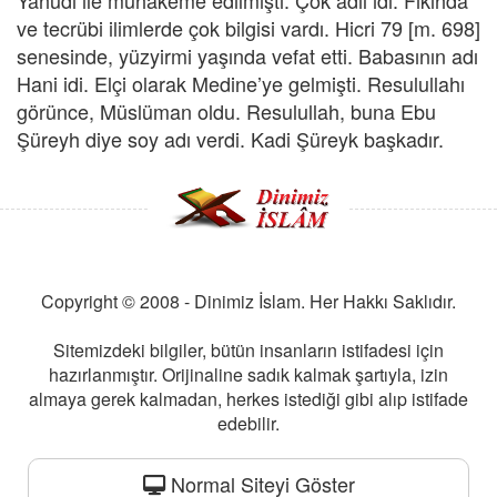
Yahudi ile muhakeme edilmişti. Çok adil idi. Fıkıhda
ve tecrübi ilimlerde çok bilgisi vardı. Hicri 79 [m. 698]
senesinde, yüzyirmi yaşında vefat etti. Babasının adı
Hani idi. Elçi olarak Medine’ye gelmişti. Resulullahı
görünce, Müslüman oldu. Resulullah, buna Ebu
Şüreyh diye soy adı verdi. Kadi Şüreyk başkadır.
Copyright © 2008 - Dinimiz İslam. Her Hakkı Saklıdır.
Sitemizdeki bilgiler, bütün insanların istifadesi için
hazırlanmıştır. Orijinaline sadık kalmak şartıyla, izin
almaya gerek kalmadan, herkes istediği gibi alıp istifade
edebilir.
Normal Siteyi Göster