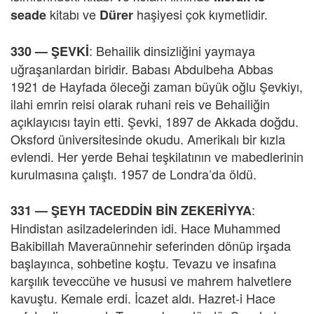
kitabı ve
haşiyesi çok kıymetlidir.
seade
Dürer
:
Behailik dinsizliğini yaymaya
330 —
ŞEVKİ
uğraşanlardan biridir. Babası Abdulbeha Abbas
1921 de Hayfada öleceği zaman büyük oğlu Şevkiyı,
ilahi emrin reisi olarak ruhani reis ve Behailiğin
açıklayıcısı tayin etti. Şevki, 1897 de Akkada doğdu.
Oksford üniversitesinde okudu. Amerikalı bir kızla
evlendi. Her yerde Behai teşkilatının ve mabedlerinin
kurulmasına çalıştı. 1957 de Londra’da öldü.
:
331 —
ŞEYH TACEDDİN BİN ZEKERİYYA
Hindistan asilzadelerinden idi. Hace Muhammed
Bakibillah Maveraünnehir seferinden dönüp irşada
başlayınca, sohbetine koştu. Tevazu ve insafına
karşılık teveccühe ve hususi ve mahrem halvetlere
kavuştu. Kemale erdi. İcazet aldı. Hazret-i Hace