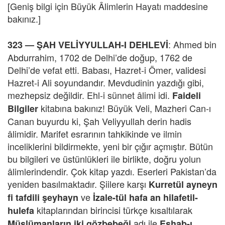
[Geniş bilgi için Büyük Âlimlerin Hayatı maddesine
bakınız.]
: Ahmed bin
323 —
ŞAH VELİYYULLAH-I DEHLEVİ
Abdurrahim, 1702 de Delhi’de doğup, 1762 de
Delhi’de vefat etti. Babası, Hazret-i Ömer, validesi
Hazret-i Ali soyundandır. Mevdudinin yazdığı gibi,
mezhepsiz değildir. Ehl-i sünnet âlimi idi.
Faideli
kitabına bakınız! Büyük Veli, Mazheri Can-ı
Bilgiler
Canan buyurdu ki, Şah Veliyyullah derin hadis
âlimidir. Marifet esrarının tahkikinde ve ilmin
inceliklerini bildirmekte, yeni bir çığır açmıştır. Bütün
bu bilgileri ve üstünlükleri ile birlikte, doğru yolun
âlimlerindendir. Çok kitap yazdı. Eserleri Pakistan’da
yeniden basılmaktadır. Şiilere karşı
Kurretül ayneyn
ve
fi tafdili şeyhayn
İzale-tül hafa an hilafetil-
kitaplarından birincisi türkçe kısaltılarak
hulefa
adı ile
Müslümanların iki gözbebeği
Eshab-ı