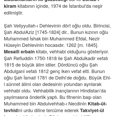
kitabının içinde, 1974 de İstanbul'da neşir
kiram
edilmiştir.
Şah Veliyyullah-ı Dehlevinin dört oğlu oldu. Birincisi,
Şah AbdulAziz [1745-1824] dir.. Bunun kızının oğlu
Muhammed İshak bin Muhammed Efdal, Nezir
Hüseyin Dehlevinin hocasıdır. 1262 [m. 1845].
kitabı, vehhabi olduğunu gösteriyor.
Mesaili erbain
Şah Refiuddin 1750-1818 ile Şah Abdulkadir vefatı
1815 de büyük âlim idiler. Dördüncü oğlu Şah
Abdulgani vefatı 1812 genç iken vefat etti. Bunun
oğlu Şah İsmail 1781 de Delhi’de doğdu. Büyük Ehl-
i sünnet âlimi olan dedesinin yolundan ayrılarak
vehhabi oldu. Vehhabilik inançlarının Hindistan’da
yayılmasına önderlik yaptı. Bu fitnenin başı olan
Muhammed bin Abdulvehhab-ı Necdinin
Kitab-üt-
ini urdu diline tercüme ederek
tevhid
Takviyet-ül