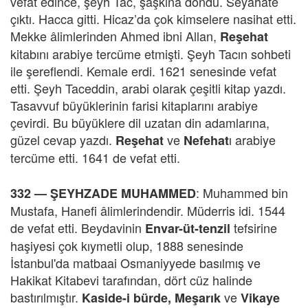
vefat edince, şeyh Tac, şaşkına döndü. Seyahate
çıktı. Hacca gitti. Hicaz’da çok kimselere nasihat etti.
Mekke âlimlerinden Ahmed ibni Allan,
Reşehat
kitabını arabiye tercüme etmişti. Şeyh Tacın sohbeti
ile şereflendi. Kemale erdi. 1621 senesinde vefat
etti. Şeyh Taceddin, arabi olarak çeşitli kitap yazdı.
Tasavvuf büyüklerinin farisi kitaplarını arabiye
çevirdi. Bu büyüklere dil uzatan din adamlarına,
güzel cevap yazdı.
ve
ı arabiye
Reşehat
Nefehat
tercüme etti. 1641 de vefat etti.
: Muhammed bin
332 — ŞEYHZADE MUHAMMED
Mustafa, Hanefi âlimlerindendir. Müderris idi. 1544
de vefat etti. Beydavinin
tefsirine
Envar-üt-tenzil
haşiyesi çok kıymetli olup, 1888 senesinde
İstanbul'da matbaai Osmaniyyede basılmış ve
Hakikat Kitabevi tarafından, dört cüz halinde
bastırılmıştır.
ve
Kaside-i bürde, Meşarık
Vikaye