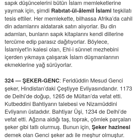
sapık düşüncelerini bütün İslam memleketlerine
yaymak için, şimdi
teşkilatı
Rabıtat-ül-âlemil İslami
tesis ettiler. Her memlekette, bilhassa Afrika’da cahil
din adamlarını aldatarak satın alıyorlar. Bu din
adamları, bunların sapık kitaplarını kendi dillerine
tercüme edip parasız dağıtıyorlar. Böylece,
İslamiyet'in kalesi olan, Ehl-i sünnet mezhebini
içerden yıkmaya çalışarak İslam düşmanlarının
ekmeklerine yağ sürüyorlar.
: Feridüddin Mesud Genci
324 —
ŞEKER-GENC
şeker, Hindistan’daki Çeştiyye Evliyasındandır. 1173
de Delhi’de doğup, 1265 de Mültan’da vefat etti.
Kutbeddini Bahtiyarın talebesi ve Nizamüddini
Evliyanın üstadıdır. Bahtiyar Üşi, 1234 de Delhi’de
vefat etti. Ağzına aldığı taş, toprak, çömlek parçaları
şeker gibi tatlı olurmuş. Bunun için,
Şeker hazinesi
demek olan Genci şeker adı ile meşhur olmuştur.